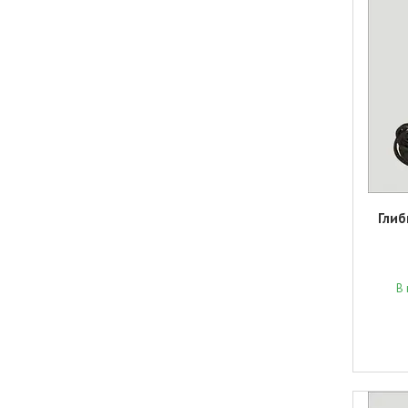
Глиб
В 