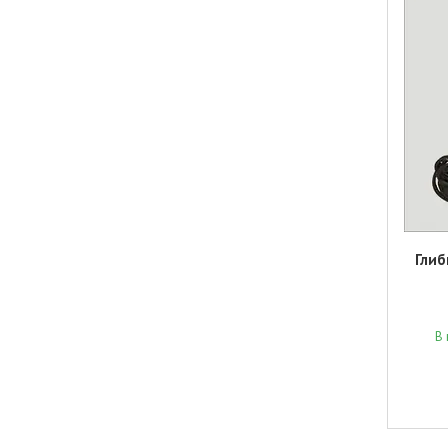
Глиб
В 