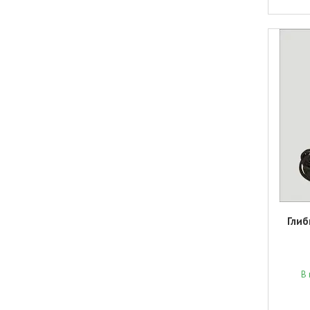
Глиб
В 