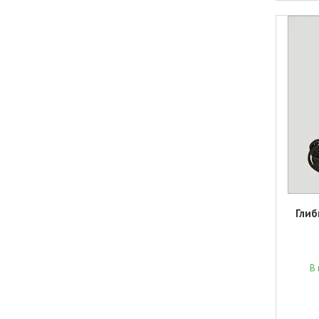
Глиб
В 