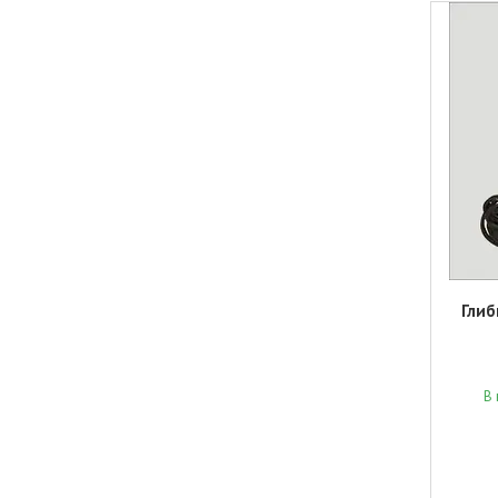
Глиб
В 