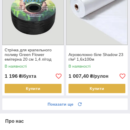
Стрічка для крапельного
поливу Green Flower
Агроволокно біле Shadow 23
емітерна 20 см 1,4 л/год
г/м² 1,6х100м
(бухта 500 м)
В наявності
В наявності
1 196
1 007,40
₴/бухта
₴/рулон
Купити
Купити
Показати ще
Про нас