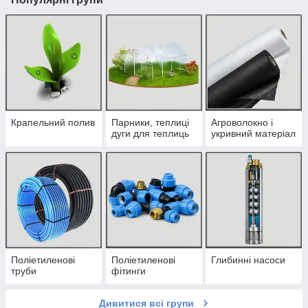
Крапельний полив
Парники, теплиці
Агроволокно і
дуги для теплиць
укривний матеріал
Поліетиленові
Поліетиленові
Глибинні насоси
труби
фітинги
Дивитися всі групи