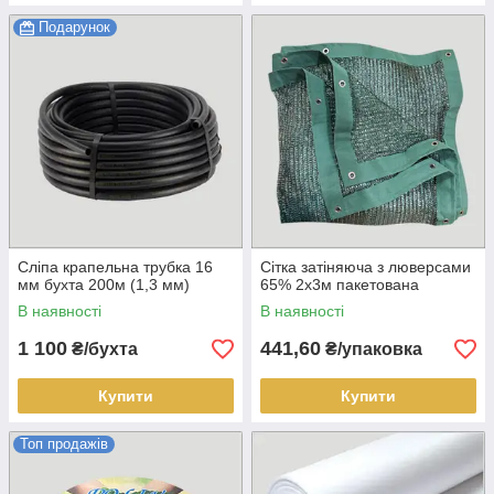
Подарунок
Сліпа крапельна трубка 16
Сітка затіняюча з люверсами
мм бухта 200м (1,3 мм)
65% 2х3м пакетована
В наявності
В наявності
1 100
441,60
₴/бухта
₴/упаковка
Купити
Купити
Топ продажів