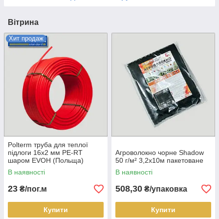
Вітрина
Хит продаж
Polterm труба для теплої
підлоги 16х2 мм PE-RT
Агроволокно чорне Shadow
шаром EVOH (Польща)
50 г/м² 3,2х10м пакетоване
В наявності
В наявності
23
508,30
₴/пог.м
₴/упаковка
Купити
Купити