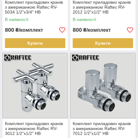
Комплект приладових кранів
Комплект приладових кранів
з американкою Raftec RV-
з американкою Raftec RV-
5034 1/2"х3/4" НВ
2012 1/2"х1/2" НВ
Raftec
В наявності
В наявності
800
800
₴/комплект
₴/комплект
Купити
Купити
Raftec
Комплект приладових кранів
Комплект приладових кранів
з американкою Raftec RV-
з американкою Raftec RV-
3012 1/2"х1/2" НВ
7012 1/2"х1/2" НВ