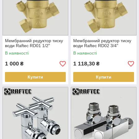
Raftec
Мембранний редуктор тиску
Мембранний редуктор тиску
води Raftec RD01 1/2"
води Raftec RD02 3/4"
В наявності
В наявності
1 000
1 118,30
Raftec
₴
₴
Купити
Купити
Raftec