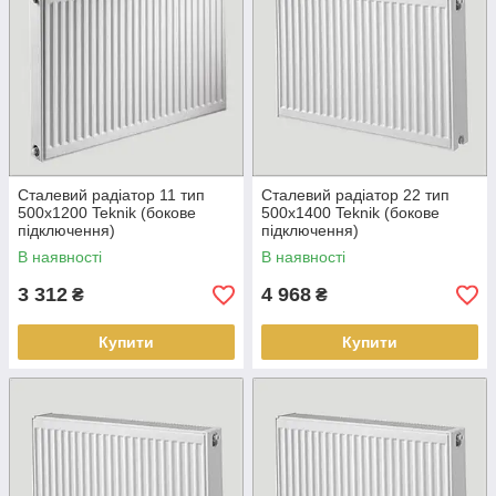
Сталевий радіатор 11 тип
Сталевий радіатор 22 тип
500х1200 Teknik (бокове
500х1400 Teknik (бокове
підключення)
підключення)
В наявності
В наявності
3 312
4 968
₴
₴
Купити
Купити