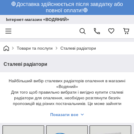
🛑Доставка здійснюється після завдатку або
повної оплати!🛑
Інтернет-магазин «ВОДЯНИЙ»
Товари та послуги
Сталеві радіатори
Сталеві радіатори
Найбільший вибір сталевих радіаторів опалення в магазині
«Водяний»
Для того щоб правильно вибрати і вигідно купити сталеві
радіатори для опалення, необхідно розглянути безліч
пропозицій від різних постачальників. Це може зайняти
багато часу і сил. Але є альтернатива – це магазин
Показати все
«Водяний», де представлені сталеві радіатори українського,
чеського, турецького та німецького виробництва.