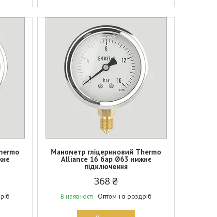
hermo
Манометр гліцериновий Thermo
жнє
Alliance 16 бар Ø63 нижнє
підключення
368 ₴
дріб
Оптом і в роздріб
В наявності