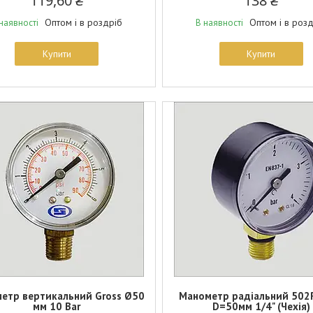
119,60 ₴
138 ₴
Оптом і в роздріб
Оптом і в роз
наявності
В наявності
Купити
Купити
етр вертикальний Gross Ø50
Манометр радіальний 502R
мм 10 Bar
D=50мм 1/4" (Чехія)