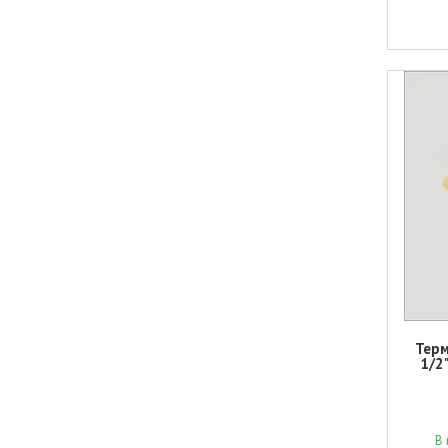
Терм
1/2
В 