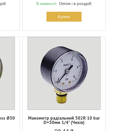
дріб
Оптом і в роздріб
В наявності
Купити
oss Ø50
Манометр радіальний 502R 10 bar
D=50мм 1/4" (Чехія)