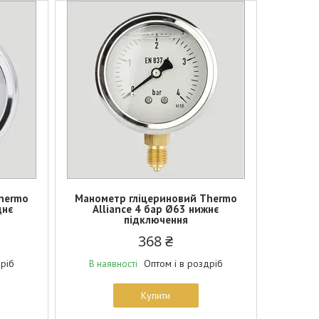
hermo
Манометр гліцериновий Thermo
днє
Alliance 4 бар Ø63 нижнє
підключення
368 ₴
дріб
Оптом і в роздріб
В наявності
Купити