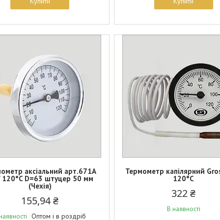
Купити
Купити
ометр аксіальний арт.671A
Термометр капілярний Gro
" 120°C D=63 штуцер 50 мм
120°C
(Чехія)
322 ₴
155,94 ₴
В наявності
Оптом і в роздріб
наявності