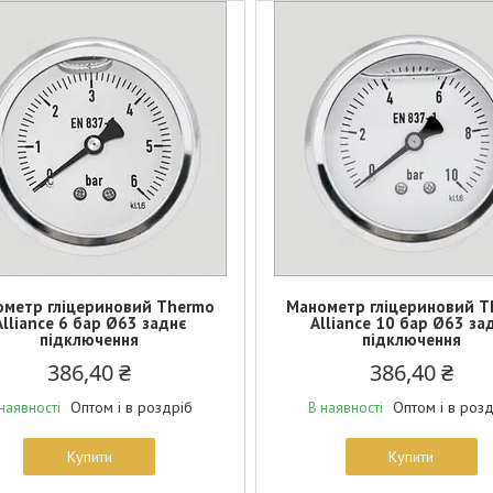
метр гліцериновий Thermo
Манометр гліцериновий T
Alliance 6 бар Ø63 заднє
Alliance 10 бар Ø63 за
підключення
підключення
386,40 ₴
386,40 ₴
Оптом і в роздріб
Оптом і в роз
наявності
В наявності
Купити
Купити