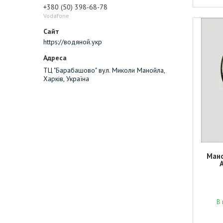
+380 (50) 398-68-78
Vodafone
https://водяной.укр
ТЦ "Барабашово" вул. Миколи Манойла,
Харків, Україна
Мано
A
В 