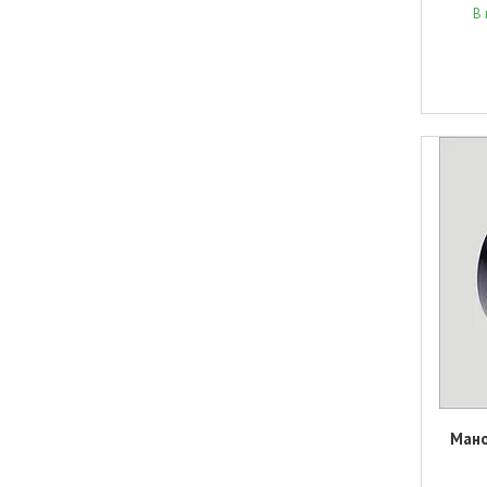
В 
Мано