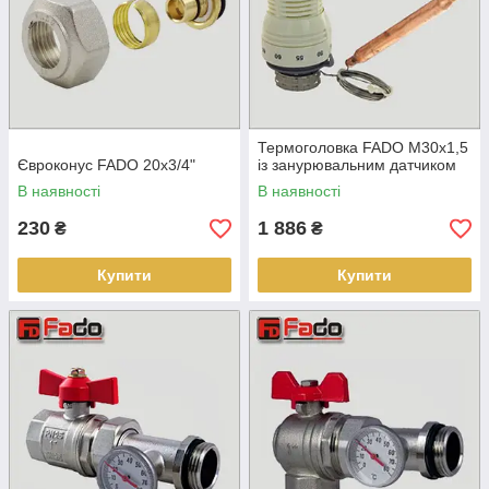
Термоголовка FADO M30х1,5
Євроконус FADO 20х3/4"
із занурювальним датчиком
В наявності
В наявності
230
1 886
₴
₴
Купити
Купити