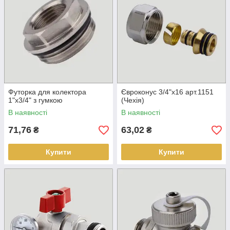
Футорка для колектора
Євроконус 3/4"х16 арт.1151
1"х3/4" з гумкою
(Чехія)
В наявності
В наявності
71,76
63,02
₴
₴
Купити
Купити