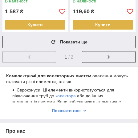
В наявності
В наявності
1 587
119,60
₴
₴
Купити
Купити
Показати ще
1
/ 2
Комплектуючі для колекторних систем
опалення можуть
включати різні елементи, такі як:
Євроконуси: Ці елементи використовуються для
підключення труб до
колектора
або до інших
компонентів системи. Вони забезпечують герметичне
з'єднання та полегшують установку.
Показати все
Зливна група: Зливна група призначена для
скидання повітря та надлишкової води із системи
опалення. Це важливий компонент, що допомагає
Про нас
підтримувати ефективну роботу системи.