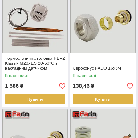
Термостатична головка HERZ
Klassik М28х1,5 20-50°С з
накладним датчиком
Євроконус FADO 16х3/4"
В наявності
В наявності
1 586
138,46
₴
₴
Купити
Купити