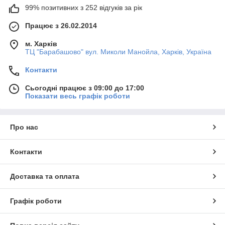
Змішувальний вузол: Змішувальний вузол
99% позитивних з 252 відгуків за рік
використовується для змішування гарячої та холодної
води
для підтримки оптимальної температури
Працює з 26.02.2014
теплоносія, що надходить до системи теплої підлоги.
м. Харків
Зливний кран: Цей компонент використовується для
ТЦ "Барабашово" вул. Миколи Манойла, Харків, Україна
зливу води з системи, наприклад, під час
обслуговування або ремонту.
Контакти
При виборі комплектуючих слід звертати увагу на їхню якість,
Сьогодні працює з 09:00 до 17:00
відповідність стандартам безпеки та сумісність з іншими
Показати весь графік роботи
елементами системи.
Купити комплектуюче для колектора
можна в нашому
інтернет-магазині «Водяний».
Про нас
Контакти
Доставка та оплата
Графік роботи