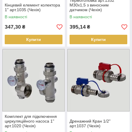
Термоголовка арт.1332
Кінцевий елемент колектора
М30х1,5 з виносним
1" арт.1035 (Чехія)
датчиком (Чехія)
В наявності
В наявності
347,30
395,14
₴
₴
Купити
Купити
Комплект для підключення
циркуляційного насоса 1"
Дренажний Кран 1/2"
арт.1020 (Чехія)
арт.1037 (Чехія)