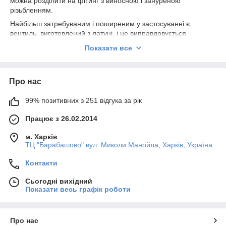
можна розділити на фітинг з виносною і зануреною
різьбленням.
Найбільш затребуваним і поширеним у застосуванні є
вентиль, виготовлений з латуні, і це виправдовується
підвищеним рівнем надійності і відмінною герметичністю, в
Показати все
умовах перекриття потоку робочого середовища.
Особливості та переваги запірного механізму – вентиля:
універсальна якісна працездатність, незалежна від
Про нас
перепадів тиску;
99% позитивних з 251 відгука за рік
простота і доступність обслуговування та проведення
ремонтних робіт;
Працює з 26.02.2014
тривалі терміни безаварійної роботи;
м. Харків
мінімальний рівень робочого ходу, перекрити воду
ТЦ "Барабашово" вул. Миколи Манойла, Харків, Україна
можна простим рухом;
Контакти
невеликі розміри фітинга;
універсальність установки на будь-якій ділянці
Сьогодні вихідний
трубопроводу;
Показати весь графік роботи
застосовувати латунний вентиль можна при роботі з
різними видами
труб
;
Про нас
надійність перекриття водного потоку.