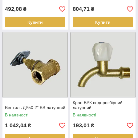
492,08
804,71
₴
₴
Купити
Купити
Кран ВРК водорозбірний
Вентиль ДУ50 2" ВВ латунний
латунний
В наявності
В наявності
1 042,04
193,01
₴
₴