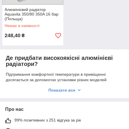
Алюмінієвий радіатор
Aquavita 350/80 350A 16 бар
(Польща)
Немає в наявності
248,40
₴
Де придбати високоякісні алюмінієві
радіатори?
Підтримання комфортної температури в приміщенні
досягається за допомогою установки різних моделей
опалювальних радіаторів. Послідовниками чавунної системи
Показати все
опалення стали алюмінієві
радіатори
, які завоювали довіру
споживачів.
При виборі алюмінієвих конструкцій особливу увагу необхідно
Про нас
приділити тепловіддачі і показником робочого тиску. Від
кількості тепла, яке віддає одна секція радіатора, залежить
99% позитивних з 251 відгука за рік
температурні показники приміщення. Від робочого тиску
радіатора залежить продуктивність всієї системи, тобто