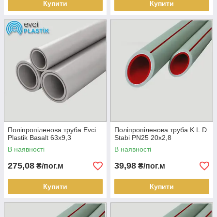
Купити
Купити
Поліпропіленова труба Evci
Поліпропіленова труба K.L.D.
Plastik Basalt 63х9,3
Stabi PN25 20х2,8
В наявності
В наявності
275,08
39,98
₴/пог.м
₴/пог.м
Купити
Купити