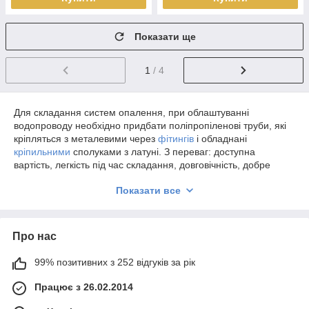
Показати ще
1
/ 4
Для складання систем опалення, при облаштуванні
водопроводу необхідно придбати поліпропіленові труби, які
кріпляться з металевими через
фітингів
і обладнані
кріпильними
сполуками з латуні. З переваг: доступна
вартість, легкість під час складання, довговічність, добре
витримують несприятливий вплив агресивних рідин. При
Показати все
цьому основа легше і міцніше металу.
Купити поліпропіленові труби для
опалення в Харкові
Про нас
Якщо необхідно купити поліпропіленові труби для опалення
99% позитивних з 252 відгуків за рік
в Харкові, то варто звертатися саме в наш інтернет магазин.
Каталог наповнений широким вибором товарів, які
Працює з 26.02.2014
відрізняються будовою, діаметром і компанією-виробником.
Вас здивує широкий вибір продукції. Менеджери завжди