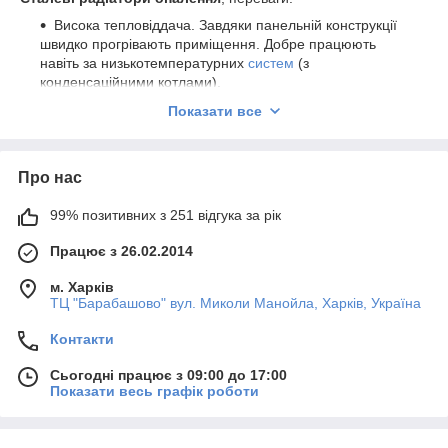
Висока тепловіддача. Завдяки панельній конструкції
швидко прогрівають приміщення. Добре працюють
навіть за низькотемпературних
систем
(з
конденсаційними котлами).
Компактні розміри та легка вага. Займають менше
Показати все
місця, аніж чавунні аналоги. Зручні під час монтажу, не
перевантажують стіни.
Швидка реакція регулювання температури.
Сталь
Про нас
швидко нагрівається і остигає, що економить енергію і
робить опалення більш керованим.
99% позитивних з 251 відгука за рік
Надійний захист від корозії. Завдяки спеціальному
Працює з 26.02.2014
покриттю термін служби значно збільшено.
Доступна вартість. Оптимальне співвідношення "ціна-
м. Харків
ТЦ "Барабашово" вул. Миколи Манойла, Харків, Україна
якість" у порівнянні з біметалевими та алюмінієвими
радіаторами.
Контакти
Купити сталевий радіатор опалення
можна в нашому
інтернет-магазині «Водяний».
Сьогодні працює з 09:00 до 17:00
Показати весь графік роботи