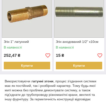
Згін 1" латунний
Згін анодований 1/2" х10см
В наявності
В наявності
252,47
15
₴
₴
Купити
Купити
Використовуючи л
атунні згони
, процес з'єднання системи
має як постійний, так і розбірний характер. Тому будь-якої
миті можна без проблем демонтувати систему, а також
під'єднати до трубопроводу різноманітні крани, вентилі та
іншу фурнітуру. За герметичність конструкції відповідає
ущільнювач.