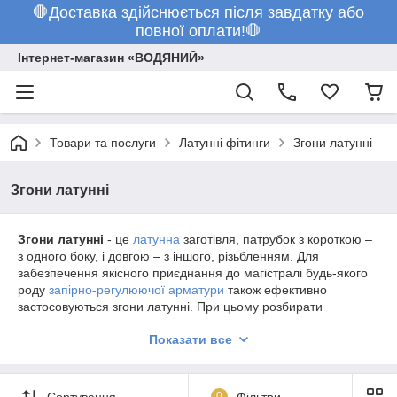
🛑Доставка здійснюється після завдатку або
повної оплати!🛑
Інтернет-магазин «ВОДЯНИЙ»
Товари та послуги
Латунні фітинги
Згони латунні
Згони латунні
Згони латунні
- це
латунна
заготівля, патрубок з короткою –
з одного боку, і довгою – з іншого, різьбленням. Для
забезпечення якісного приєднання до магістралі будь-якого
роду
запірно-регулюючої арматури
також ефективно
застосовуються згони латунні. При цьому розбирати
трубопровід немає необхідності. Згін в комплекті з
муфтою
та
Показати все
контргайкою
забезпечить високий рівень герметичності і
надійності з'єднання.
Сортування
0
Фільтри