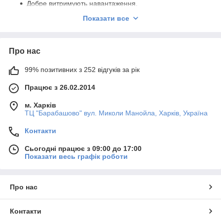
Добре витримують навантаження.
Не схильні до корозії.
Показати все
Мають термін служби до 50 років.
Легко монтуються і забезпечують гарантовану
Про нас
міцність пайки.
Екологічно безпечні.
99% позитивних з 252 відгуків за рік
Коштують недорого.
Працює з 26.02.2014
Металеві деталі швидко іржавіють і вимагають заміни, якщо ж
це поліпропілен, то Ви можете не турбуватися про їх
м. Харків
збереження і міцності.
ТЦ "Барабашово" вул. Миколи Манойла, Харків, Україна
Фітинги з поліпропілену - складання і
Контакти
монтування
Сьогодні працює з 09:00 до 17:00
Поліпропіленові фітинги з'єднуються з трубами за допомогою
Показати весь графік роботи
спеціального паяльника. Процес пайки досить просто: в один
з розтрубів потрібного діаметра вставляється комплектуюча
деталь, в іншій - безпосередньо
труба
. Через кілька секунд їх
Про нас
знімають і з'єднують між собою. Розплавлений поліпропілен
застигає, створюючи герметичний шов.
Контакти
Саме простота складання змушує багатьох покупців купити