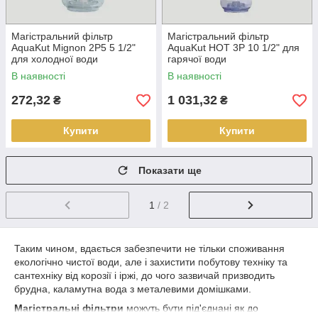
Магістральний фільтр
Магістральний фільтр
AquaKut Mignon 2P5 5 1/2"
AquaKut HOT 3P 10 1/2" для
для холодної води
гарячої води
В наявності
В наявності
272,32
1 031,32
₴
₴
Купити
Купити
Показати ще
1
/ 2
Таким чином, вдається забезпечити не тільки споживання
екологічно чистої води, але і захистити побутову техніку та
сантехніку від корозії і іржі, до чого зазвичай призводить
брудна, каламутна вода з металевими домішками.
Магістральні фільтри
можуть бути під'єднані як до