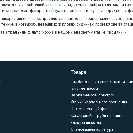
і знаходиться повітряний
клапан
для видалення повітря після заміни ка
ати за процесом фільтрації і візуально оцінювати ступінь забруднення фі
 використання
фільтра
: префільтраціі, мікрофільтрація, захист насосів, зм
 техніки в котеджах, невеликих житлових будинках, промислове та спеці
агістральний фільтр
можна в нашому інтернет-магазині «Водяний».
Товари
ь
Засоби для чищення котлів та ди
Глибинні насоси
Газопальникові пристрої
Стрічки крапельного зрошення
Поліетиленовий фітінг
Каналізаційні труби і фітинги
Електричні котли
Опалювальна арматура