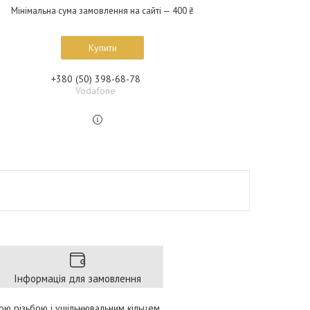
Мінімальна сума замовлення на сайті — 400 ₴
Купити
+380 (50) 398-68-78
Vodafone
Інформація для замовлення
ою різьбою і ущільнювальним кільцем.