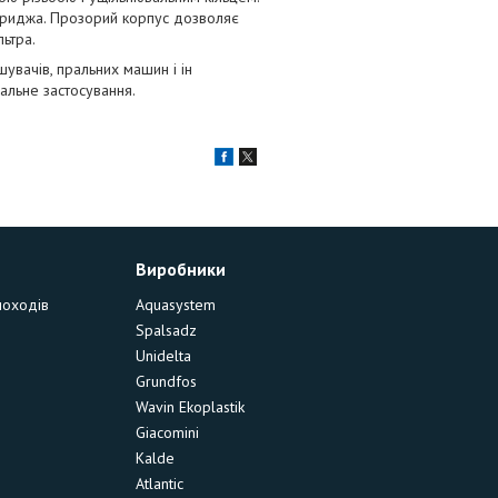
ртриджа. Прозорий корпус дозволяє
льтра.
ішувачів, пральних машин і ін
альне застосування.
Виробники
моходів
Aquasystem
Spalsadz
Unidelta
Grundfos
Wavin Ekoplastik
Giacomini
Kalde
Atlantic