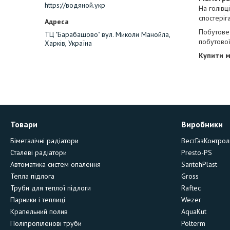
https://водяной.укр
На голівц
спостеріг
Побутове
ТЦ "Барабашово" вул. Миколи Манойла,
побутової
Харків, Україна
Купити м
Товари
Виробники
Біметалічні радіатори
ВестГазКонтрол
Сталеві радіатори
Presto-PS
Автоматика систем опалення
SantehPlast
Тепла підлога
Gross
Труби для теплої підлоги
Raftec
Парники і теплиці
Wezer
Крапельний полив
AquaKut
Поліпропіленові труби
Polterm