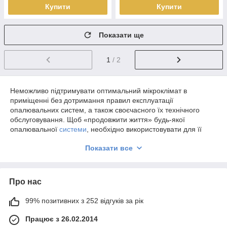
Купити
Купити
Показати ще
1
/ 2
Неможливо підтримувати оптимальний мікроклімат в
приміщенні без дотримання правил експлуатації
опалювальних систем, а також своєчасного їх технічного
обслуговування. Щоб «продовжити життя» будь-якої
опалювальної
системи
, необхідно використовувати для її
організації виключно високоякісне обладнання. Комплектуючі
Показати все
для теплих водяних підлог відрізняється довгим терміном
служби і зручністю у використанні.
В основному під ними розуміють :
Про нас
скоби, фіксатори;
ізолюючий матеріал;
99% позитивних з 252 відгуків за рік
Демпферна стрічка і т. д.
Працює з 26.02.2014
Купити комплектуючі для теплої підлоги
можна в нашому