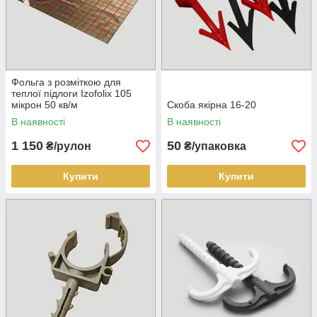
Фольга з розміткою для
теплої підлоги Izofolix 105
мікрон 50 кв/м
Скоба якірна 16-20
В наявності
В наявності
1 150
50
₴/рулон
₴/упаковка
Купити
Купити