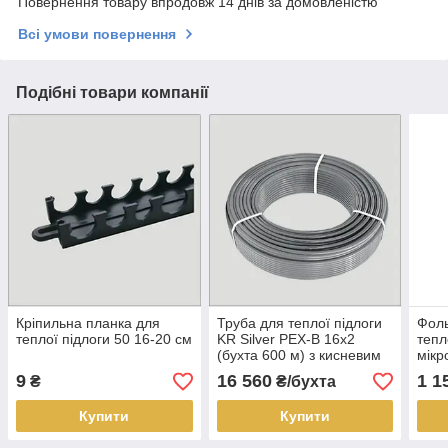
Повернення товару впродовж 14 днів за домовленістю
Всі умови повернення
Подібні товари компанії
Кріпильна планка для
Труба для теплої підлоги
Фоль
теплої підлоги 50 16-20 см
KR Silver PEX-B 16x2
тепл
(бухта 600 м) з кисневим
мікр
бар'єром
9
16 560
1 1
₴
₴/бухта
Купити
Купити