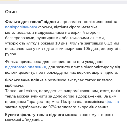
Опис
Фольга для теплої підлоги -
це ламінат поліетиленової та
поліпропіленової
фольги, відтінки сірого металіка,
металізована, з надрукованими на верхній стороні
безперервними, пунктирними або точковими лініями,
утворюють клітку з боками 10 див. Фольга завтовшки 0,13 мм
поставляється у вигляді стрічки шириною 105 див., згорнутої в
рулон.
Фольга призначена для використання при укладанні
підлогового опалення
, для захисту плит з пінополістиролу від
вологи цементу, при прокладці на них верхніх шарів підлоги.
Фольгована плівка
з розміткою виступає також як тепло
відбивача.
Тепло, як і світло, передається випромінюванням, отже, потік
тепла можна зупинити за допомогою відображення. За цим
принципом "працює" термос. Полірована алюмінієва
фольга
здатна відображати до 97% теплового випромінювання.
Купити фольгу тепла підлога
можна в нашому інтернет-
магазині «Водяний».