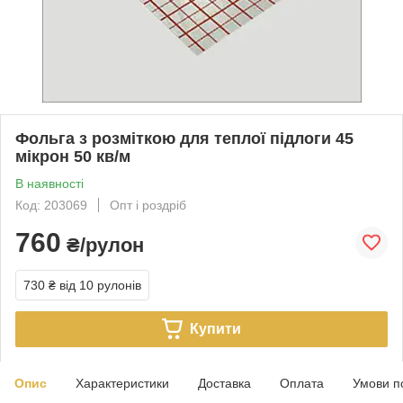
Фольга з розміткою для теплої підлоги 45
мікрон 50 кв/м
В наявності
Код: 203069
Опт і роздріб
760
₴/рулон
730 ₴
від 10 рулонів
Купити
Опис
Характеристики
Доставка
Оплата
Умови п