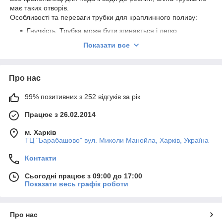
має таких отворів.
Особливості та переваги трубки для краплинного поливу:
Гнучкість: Трубка може бути згинається і легко
пристосовуватися до форми ділянки або розміщення
Показати все
рослин.
Довговічність: Зазвичай трубка для краплинного
поливу виготовлена з
матеріалів
, які стійкі до
Про нас
ультрафіолетового випромінювання та інших
агресивних факторів довкілля, забезпечуючи тривалий
99% позитивних з 252 відгуків за рік
термін служби.
Рівномірний розподіл води: Отвори або крапельниці
Працює з 26.02.2014
на трубці розташовані з рівним інтервалом, що
м. Харків
забезпечує рівномірну подачу води до рослин.
ТЦ "Барабашово" вул. Миколи Манойла, Харків, Україна
Зручність встановлення та обслуговування: Трубка
для крапельного поливу легко встановлюється та
Контакти
підтримується. Зазвичай він з'єднується з основною
системою
поливу за допомогою сполучних фітингів або
Сьогодні працює з 09:00 до 17:00
штуцерів.
Показати весь графік роботи
Економія води: Оскільки вода надходить
безпосередньо до коріння рослин, мінімізуються втрати
Про нас
води внаслідок випаровування та зливу у непотрібні