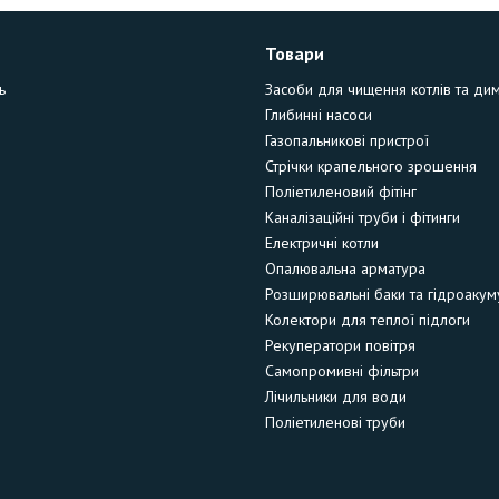
Товари
ь
Засоби для чищення котлів та ди
Глибинні насоси
Газопальникові пристрої
Стрічки крапельного зрошення
Поліетиленовий фітінг
Каналізаційні труби і фітинги
Електричні котли
Опалювальна арматура
Розширювальні баки та гідроакум
Колектори для теплої підлоги
Рекуператори повітря
Самопромивні фільтри
Лічильники для води
Поліетиленові труби