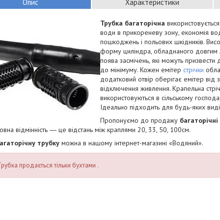
Опис
Характеристики
Трубка багаторічна
використовується
води в прикореневу зону, економія вод
пошкоджень і польових шкідників. Висок
форму циліндра, обладнаного довгим ла
поява засмічень, які можуть призвест
до мінімуму. Кожен емітер
стрічки
обла
додатковий отвір оберігає емітер від з
відключення живлення. Крапельна стрічк
використовуються в сільському господар
Ідеально підходить для будь-яких видів
Пропонуємо до продажу
багаторічні
новна відмінність ― це відстань між краплями 20, 33, 50, 100см.
агаторічну трубку
можна в нашому інтернет-магазині «Водяний».
Трубка продається тільки бухтами .