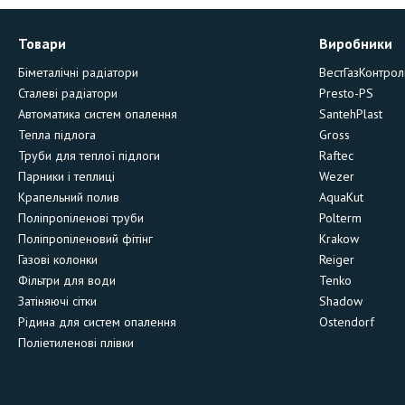
Товари
Виробники
Біметалічні радіатори
ВестГазКонтрол
Сталеві радіатори
Presto-PS
Автоматика систем опалення
SantehPlast
Тепла підлога
Gross
Труби для теплої підлоги
Raftec
Парники і теплиці
Wezer
Крапельний полив
AquaKut
Поліпропіленові труби
Polterm
Поліпропіленовий фітінг
Krakow
Газові колонки
Reiger
Фільтри для води
Tenko
Затіняючі сітки
Shadow
Рідина для систем опалення
Ostendorf
Поліетиленові плівки