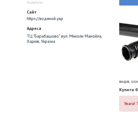
Vodafone
https://водяной.укр
ТЦ "Барабашово" вул. Миколи Манойла,
Харків, Україна
видів, ос
Купити б
Увага!