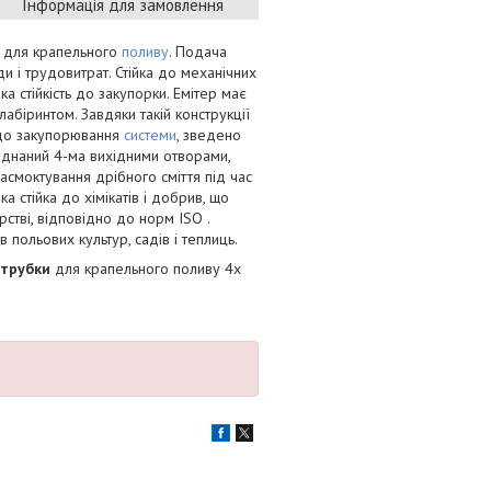
Інформація для замовлення
 для крапельного
поливу
. Подача
и і трудовитрат. Стійка до механічних
а стійкість до закупорки. Емітер має
біринтом. Завдяки такій конструкції
и до закупорювання
системи
, зведено
днаний 4-ма вихідними отворами,
асмоктування дрібного сміття під час
а стійка до хімікатів і добрив, що
стві, відповідно до норм ISO .
 польових культур, садів і теплиць.
 трубки
для крапельного поливу 4х