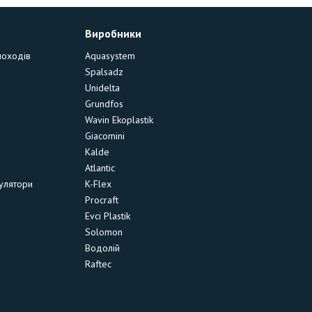
Виробники
моходів
Aquasystem
Spalsadz
Unidelta
Grundfos
Wavin Ekoplastik
Giacomini
Kalde
Atlantic
улятори
K-Flex
Procraft
Evci Plastik
Solomon
Водолій
Raftec