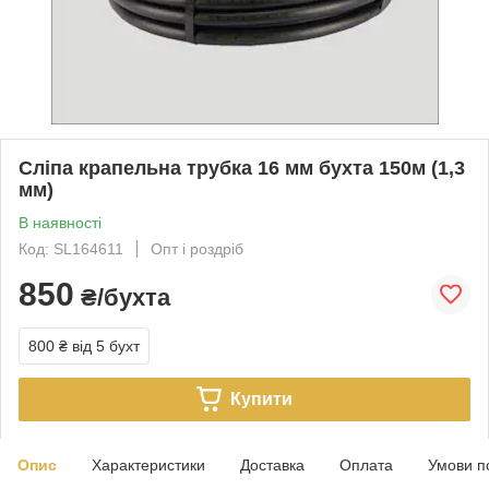
Сліпа крапельна трубка 16 мм бухта 150м (1,3
мм)
В наявності
Код: SL164611
Опт і роздріб
850
₴/бухта
800 ₴
від 5 бухт
Купити
Опис
Характеристики
Доставка
Оплата
Умови п