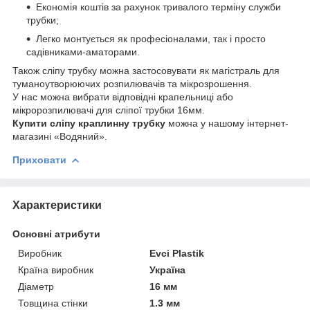
Економія коштів за рахунок тривалого терміну служби
трубки;
Легко монтується як професіоналами, так і просто
садівниками-аматорами.
Також сліпу трубку можна застосовувати як магістраль для
туманоутворюючих розпилювачів та мікрозрошення.
У нас можна вибрати відповідні крапельниці або
мікророзпилювачі для сліпої трубки 16мм.
Купити сліпу краплинну трубку
можна у нашому інтернет-
магазині «Водяний».
Приховати
Характеристики
Основні атрибути
Виробник
Evci Plastik
Країна виробник
Україна
Діаметр
16 мм
Товщина стінки
1.3 мм