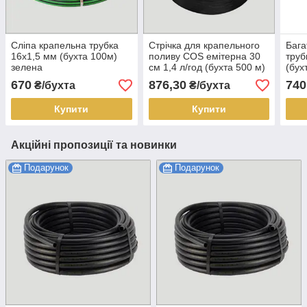
Сліпа крапельна трубка
Стрічка для крапельного
Бага
16х1,5 мм (бухта 100м)
поливу COS емітерна 30
труб
зелена
см 1,4 л/год (бухта 500 м)
(бух
670
876,30
740
₴/бухта
₴/бухта
Купити
Купити
Акційні пропозиції та новинки
Подарунок
Подарунок