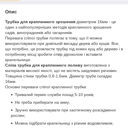
Опис
Трубка для краплинного зрошення
діаметром 16мм - це
один з найпопулярніших методів краплинного зрошення
садів, виноградників або чагарників.
Перевага сліпої трубки полягає в тому, що її можна
використовувати при довільній висадці дерев або кущів. Все,
що потрібно, це розкласти трубку під кожен кущ або дерево і в
потрібному місці зробити отвір діроколом і вставити
крапельницю.
Сліпа трубка для краплинного поливу
виготовлена ​​з
матеріалів високої якості, що не містять шкідливих речовин.
Товщина стінки трубки 0,8-1.6мм. Діаметр труби складає
16мм.
Основні переваги сліпої краплинної трубки:
Тривалий термін служби понад 5-10 років;
Не треба прибирати на зиму;
Зручно використовувати при хаотичному розсадженні
рослин;
Можна підібрати крапельниці з різним водовиливом;