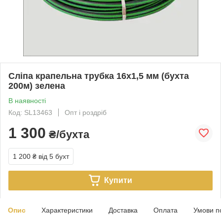
Сліпа крапельна трубка 16х1,5 мм (бухта
200м) зелена
В наявності
Код: SL13463
Опт і роздріб
1 300
₴/бухта
1 200 ₴
від 5 бухт
Купити
Опис
Характеристики
Доставка
Оплата
Умови п