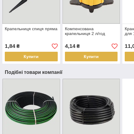
Крапельниця спиця пряма
Компенсована
Кран
крапельниця 2 л/год
для 
1,84
4,14
11,
₴
₴
Купити
Купити
Подібні товари компанії