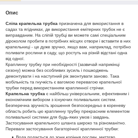
Опис
Сліпа крапельна трубка
призначена для використання в
садах та ягідниках, де використання емітерних трубок не є
виправданим. На сліпій трубці ви можете самі спеціальним
діроколом пробити в потрібних місцях отвори і вставити в них
крапельниці - це дуже зручно, якщо вам, наприклад, потрібно
поливати рослини в саду, що ростуть на різній відстані одна
від одної.
Краплинну трубку при необхідності (зазвичай наприкінці
сезону) можна без особливих зусиль і пошкоджень
демонтувати і на наступний рік змонтувати заново. Така
мобільність та гнучкість є вагомою перевагою крапельної
трубки перед використанням краплинної стрічки.
Крапельна трубка
є найбільш універсальним, ефективним і
економічним вибором з існуючих поливальних систем.
Безперечна зручність зрошення безпосередньо в кореневу
область робить цю краплинну трубку прекрасним елементом
поливальної системи для будь-яких умов і завдань.
Застосування крапельного шланга широко та різноманітно.
Переваги застосування багаторічної краплинної трубки:
Вода подається до зони коріння рослин, миттєво