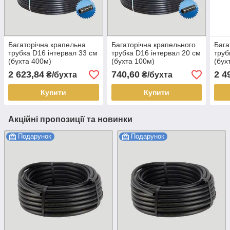
Багаторічна крапельна
Багаторічна крапельного
Бага
трубка D16 інтервал 33 см
трубка D16 інтервал 20 см
труб
(бухта 400м)
(бухта 100м)
(бух
2 623,84
740,60
2 4
₴/бухта
₴/бухта
Купити
Купити
Акційні пропозиції та новинки
Подарунок
Подарунок