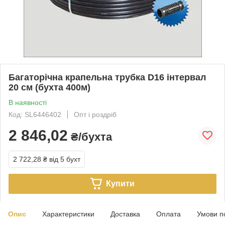
Багаторічна крапельна трубка D16 інтервал
20 см (бухта 400м)
В наявності
Код: SL6446402
Опт і роздріб
2 846,02
₴/бухта
2 722,28 ₴
від 5 бухт
Купити
Опис
Характеристики
Доставка
Оплата
Умови п