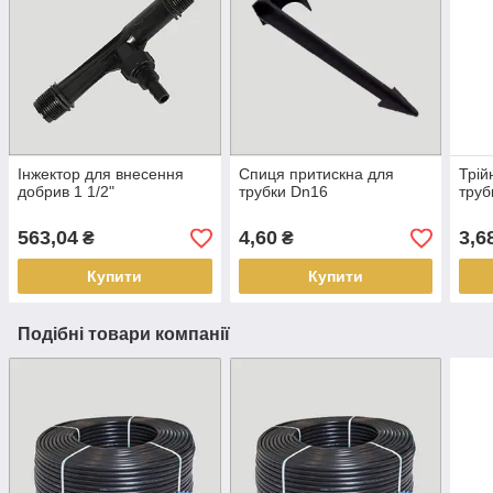
Інжектор для внесення
Спиця притискна для
Трій
добрив 1 1/2"
трубки Dn16
труб
563,04
4,60
3,6
₴
₴
Купити
Купити
Подібні товари компанії