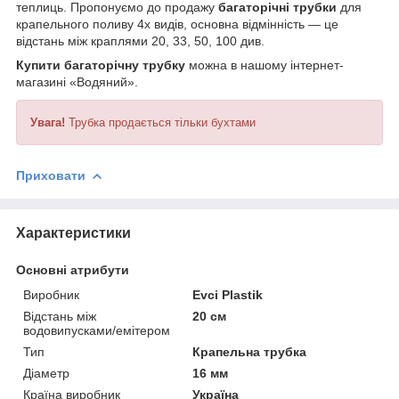
теплиць. Пропонуємо до продажу
багаторічні трубки
для
крапельного поливу 4х видів, основна відмінність ― це
відстань між краплями 20, 33, 50, 100 див.
Купити багаторічну трубку
можна в нашому інтернет-
магазині «Водяний».
Увага!
Трубка продається тільки бухтами
Приховати
Характеристики
Основні атрибути
Виробник
Evci Plastik
Відстань між
20 см
водовипусками/емітером
Тип
Крапельна трубка
Діаметр
16 мм
Країна виробник
Україна