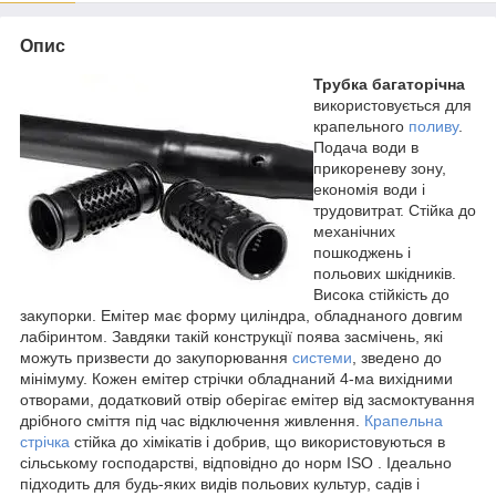
Опис
Трубка багаторічна
використовується для
крапельного
поливу
.
Подача води в
прикореневу зону,
економія води і
трудовитрат. Стійка до
механічних
пошкоджень і
польових шкідників.
Висока стійкість до
закупорки. Емітер має форму циліндра, обладнаного довгим
лабіринтом. Завдяки такій конструкції поява засмічень, які
можуть призвести до закупорювання
системи
, зведено до
мінімуму. Кожен емітер стрічки обладнаний 4-ма вихідними
отворами, додатковий отвір оберігає емітер від засмоктування
дрібного сміття під час відключення живлення.
Крапельна
стрічка
стійка до хімікатів і добрив, що використовуються в
сільському господарстві, відповідно до норм ISO . Ідеально
підходить для будь-яких видів польових культур, садів і