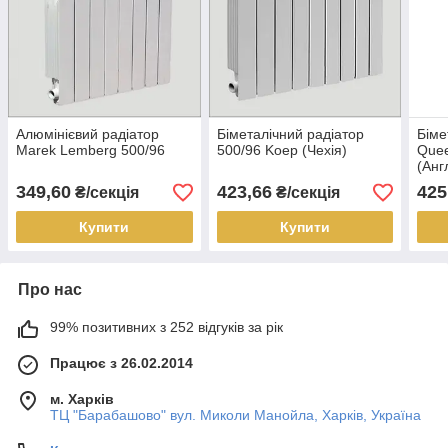
Алюмінієвий радіатор
Біметалічний радіатор
Біме
Marek Lemberg 500/96
500/96 Koep (Чехія)
Quee
(Анг
349,60
423,66
425
₴/секція
₴/секція
Купити
Купити
Про нас
99% позитивних з 252 відгуків за рік
Працює з 26.02.2014
м. Харків
ТЦ "Барабашово" вул. Миколи Манойла, Харків, Україна