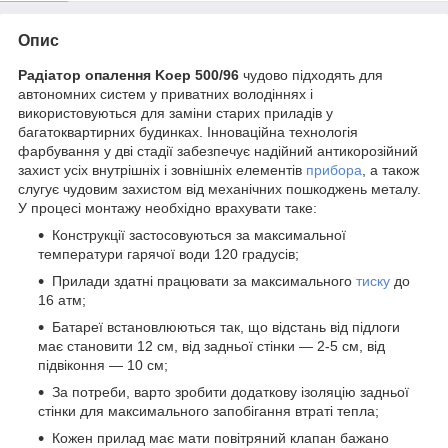
Опис
Радіатор опалення Koep 500/96
чудово підходять для
автономних систем у приватних володіннях і
використовуються для заміни старих приладів у
багатоквартирних будинках. Інноваційна технологія
фарбування у дві стадії забезпечує надійний антикорозійний
захист усіх внутрішніх і зовнішніх елементів
прибора
, а також
слугує чудовим захистом від механічних пошкоджень металу.
У процесі монтажу необхідно врахувати таке:
Конструкції застосовуються за максимальної
температури гарячої води 120 градусів;
Прилади здатні працювати за максимального
тиску
до
16 атм;
Батареї встановлюються так, що відстань від підлоги
має становити 12 см, від задньої стінки — 2-5 см, від
підвіконня — 10 см;
За потреби, варто зробити додаткову ізоляцію задньої
стінки для максимального запобігання втраті тепла;
Кожен прилад має мати повітряний клапан бажано