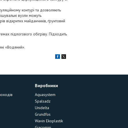
куляційному контурі та дозволяють
мішувальні вузли можуть
грів відкритих майданчиків, ґрунтовий
емах підлогового обігріву. Підходить
ні «Водяний».
Виробники
моходів
Aquasystem
Spalsadz
Unidelta
Grundfos
Wavin Ekoplastik
Giacomini