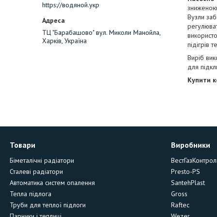
https://водяной.укр
зниженою
Вузли заб
регулюват
ТЦ "Барабашово" вул. Миколи Манойла,
використо
Харків, Україна
підігрів т
Виріб вик
для підкл
Купити к
Товари
Виробники
Біметалічні радіатори
ВестГазКонтрол
Сталеві радіатори
Presto-PS
Автоматика систем опалення
SantehPlast
Тепла підлога
Gross
Труби для теплої підлоги
Raftec
Парники і теплиці
Wezer