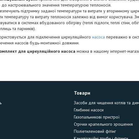
 до настроювального значення температурою теплоносія.
езпечують підтримку заданої температури та витрати у вторинному цир
и температуру та витрату теплоносія залежно від вимог користувача. З
вуватися в системах вбудованого обігріву (теплі підлоги, теплі стіни, обі
еплиць та парників).
ористовується для підключення циркуляційного
насоса
переважно в сист
ючення насосів будь-монтажної довжини.
омплект для циркуляційного насоса
можна в нашому інтернет-магази
Товари
ь
Засоби для чищення котлів та ди
Глибинні насоси
Газопальникові пристрої
Стрічки крапельного зрошення
Поліетиленовий фітінг
Каналізаційні труби і фітинги