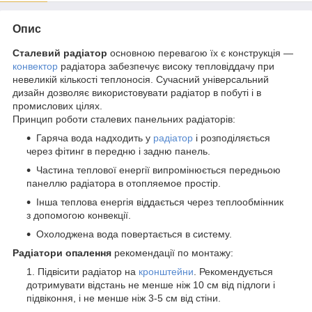
Опис
Сталевий радіатор
основною перевагою їх є конструкція ―
конвектор
радіатора забезпечує високу тепловіддачу при
невеликій кількості теплоносія. Сучасний універсальний
дизайн дозволяє використовувати радіатор в побуті і в
промислових цілях.
Принцип роботи сталевих панельних радіаторів:
Гаряча вода надходить у
радіатор
і розподіляється
через фітинг в передню і задню панель.
Частина теплової енергії випромінюється передньою
панеллю радіатора в отопляемое простір.
Інша теплова енергія віддається через теплообмінник
з допомогою конвекції.
Охолоджена вода повертається в систему.
Радіатори опалення
рекомендації по монтажу:
Підвісити радіатор на
кронштейни
. Рекомендується
дотримувати відстань не менше ніж 10 см від підлоги і
підвіконня, і не менше ніж 3-5 см від стіни.