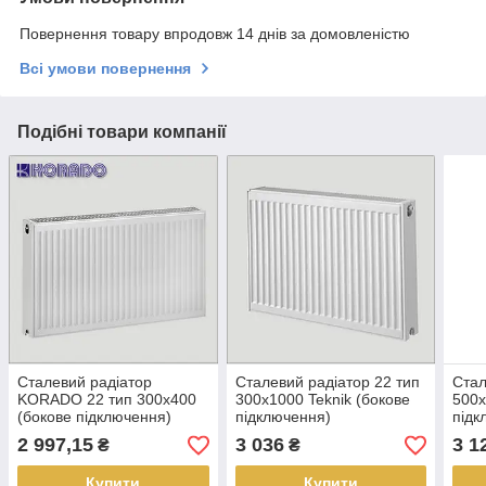
Повернення товару впродовж 14 днів за домовленістю
Всі умови повернення
Подібні товари компанії
Сталевий радіатор
Сталевий радіатор 22 тип
Стал
KORADO 22 тип 300х400
300х1000 Teknik (бокове
500х
(бокове підключення)
підключення)
підк
2 997,15
3 036
3 1
₴
₴
Купити
Купити