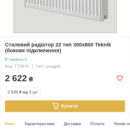
Сталевий радіатор 22 тип 300х800 Teknik
(бокове підключення)
В наявності
Код: TT5876
Опт і роздріб
2 622
₴
2 530 ₴
від 3 шт.
Купити
Опис
Характеристики
Доставка
Оплата
Умови п