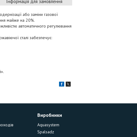
Інформація для замовлення
дернізації або заміни газової
ння майже на 20%.
ожливістю автоматичного регулювання
ржавіючої сталі забезпечує:
».
Виробники
моходів
Aquasystem
Spalsadz