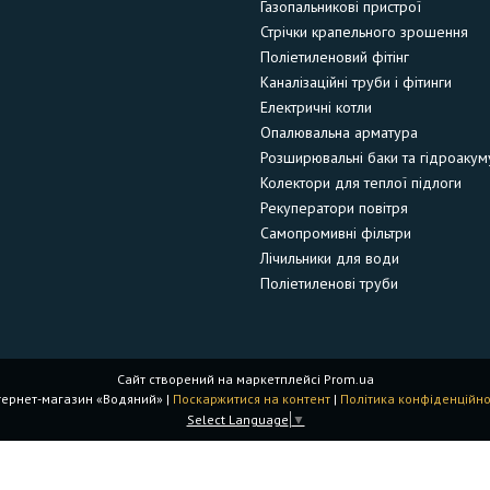
Газопальникові пристрої
Стрічки крапельного зрошення
Поліетиленовий фітінг
Каналізаційні труби і фітинги
Електричні котли
Опалювальна арматура
Розширювальні баки та гідроакум
Колектори для теплої підлоги
Рекуператори повітря
Самопромивні фільтри
Лічильники для води
Поліетиленові труби
Сайт створений на маркетплейсі
Prom.ua
Інтернет-магазин «Водяний» |
Поскаржитися на контент
|
Політика конфіденційно
Select Language
▼