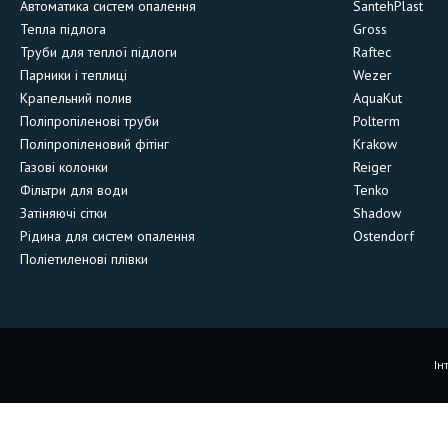
Автоматика систем опалення
SantehPlast
Тепла підлога
Gross
Труби для теплої підлоги
Raftec
Парники і теплиці
Wezer
Крапельний полив
AquaKut
Поліпропіленові труби
Polterm
Поліпропіленовий фітінг
Krakow
Газові колонки
Reiger
Фільтри для води
Tenko
Затіняючі сітки
Shadow
Рідина для систем опалення
Ostendorf
Поліетиленові плівки