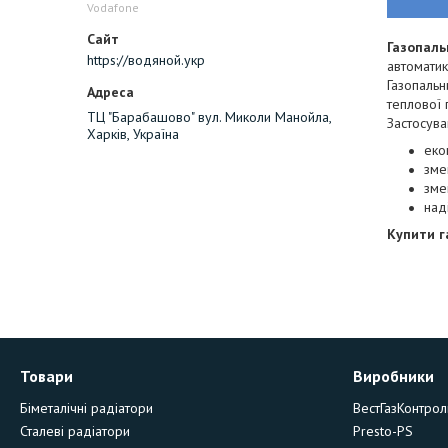
Vodafone
Газопаль
https://водяной.укр
автоматик
Газопальн
теплової 
ТЦ "Барабашово" вул. Миколи Манойла,
Застосува
Харків, Україна
еко
зме
зме
над
Купити г
Товари
Виробники
Біметалічні радіатори
ВестГазКонтрол
Сталеві радіатори
Presto-PS