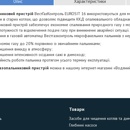
Опис
Характеристики
никовий пристрій
ВестГазКонтроль EUROSIT 16 використовується для мо
и в старих котлах, що дозволяє підвищити ККД опалювального обладна
иковий пристрій забезпечує економне спалювання природного газу з м
потужності та відключення подачі газу при виникненні аварійної ситуації.
ння в газовій автоматиці Вестгазконтроль мікрофакельних пальників з не
номію газу до 20% порівняно із звичайними пальниками;
ншення викиду в атмосферу;
ншення інтенсивності осідання сажі в димоході;
ійність роботи пальника протягом усього терміну експлуатації.
азопальниковий пристрій
можна в нашому інтернет-магазині «Водяний
Товари
ь
Засоби для чищення котлів та ди
Глибинні насоси