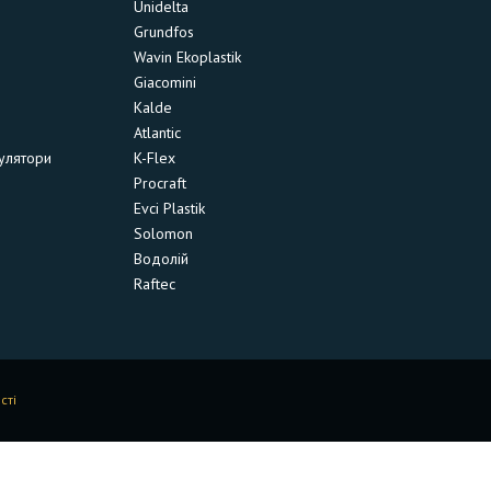
Unidelta
Grundfos
Wavin Ekoplastik
Giacomini
Kalde
Atlantic
улятори
K-Flex
Procraft
Evci Plastik
Solomon
Водолій
Raftec
сті