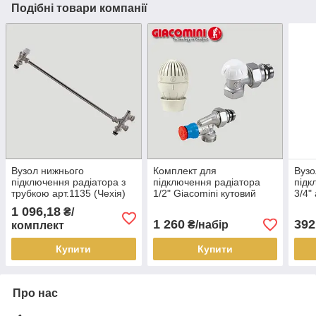
Подібні товари компанії
Вузол нижнього
Комплект для
Вузо
підключення радіатора з
підключення радіатора
підк
трубкою арт.1135 (Чехія)
1/2" Giacomini кутовий
3/4"
осьовий
(Чех
1 096,18
₴/
1 260
392
₴/набір
комплект
Купити
Купити
Про нас