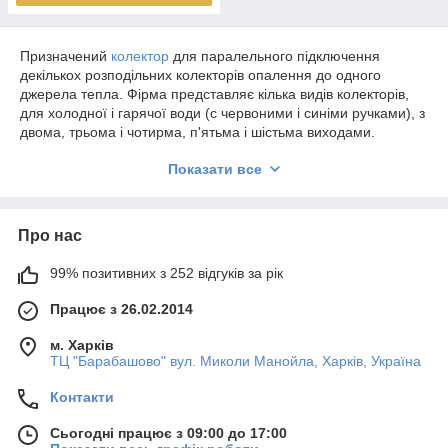
Призначений
колектор
для паралельного підключення
декількох розподільних колекторів опалення до одного
джерела тепла. Фірма представляє кілька видів колекторів,
для холодної і гарячої води (c червоними і синіми ручками), з
двома, трьома і чотирма, п'ятьма і шістьма виходами.
Подає
труба
колектора, це труба сорокового діаметра з
Показати все
розташованими на ній кульовими поліпропіленовими
кранами. Кульовий механізм кранів виконаний з нержавіючої
сталі, що виключає, під час експлуатації колектора,
Про нас
утворення корозії.
Купити колектори PPR
можна в нашому інтернет-магазині
99% позитивних з 252 відгуків за рік
«Водяний».
Працює з 26.02.2014
м. Харків
ТЦ "Барабашово" вул. Миколи Манойла, Харків, Україна
Контакти
Сьогодні працює з 09:00 до 17:00