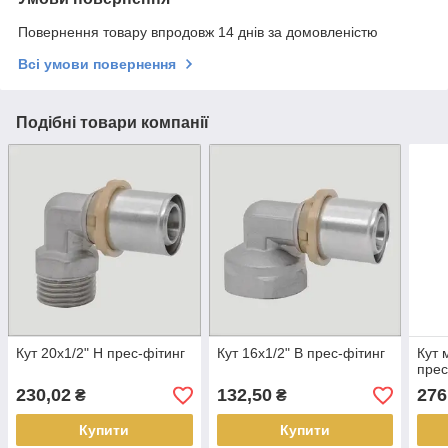
Повернення товару впродовж 14 днів за домовленістю
Всі умови повернення
Подібні товари компанії
Кут 20х1/2" Н прес-фітинг
Кут 16х1/2" В прес-фітинг
Кут 
прес
230,02
132,50
276
₴
₴
Купити
Купити