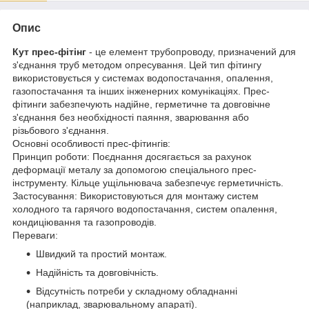
Опис
Кут прес-фітінг
- це елемент трубопроводу, призначений для
з'єднання труб методом опресування. Цей тип фітингу
використовується у системах водопостачання, опалення,
газопостачання та інших інженерних комунікаціях. Прес-
фітинги забезпечують надійне, герметичне та довговічне
з'єднання без необхідності паяння, зварювання або
різьбового з'єднання.
Основні особливості прес-фітингів:
Принцип роботи: Поєднання досягається за рахунок
деформації металу за допомогою спеціального прес-
інструменту. Кільце ущільнювача забезпечує герметичність.
Застосування: Використовуються для монтажу систем
холодного та гарячого водопостачання, систем опалення,
кондиціювання та газопроводів.
Переваги:
Швидкий та простий монтаж.
Надійність та довговічність.
Відсутність потреби у складному обладнанні
(наприклад, зварювальному апараті).