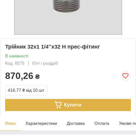
Трійник 32х1 1/4"х32 Н прес-фітинг
В наявності
Код: 8575
Опт і роздріб
870,26
₴
416,77 ₴
від 10 шт.
Купити
Опис
Характеристики
Доставка
Оплата
Умови п