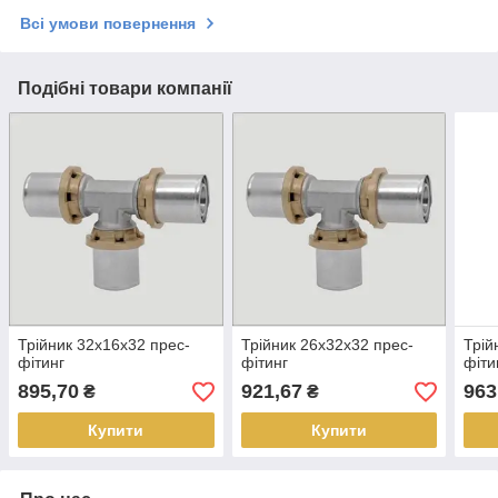
Всі умови повернення
Подібні товари компанії
Трійник 32х16х32 прес-
Трійник 26х32х32 прес-
Трій
фітинг
фітинг
фіти
895,70
921,67
963
₴
₴
Купити
Купити