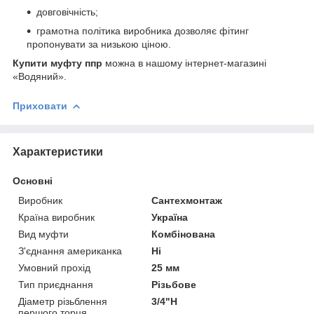
довговічність;
грамотна політика виробника дозволяє фітинг
пропонувати за низькою ціною.
Купити муфту ппр
можна в нашому інтернет-магазині
«Водяний».
Приховати
Характеристики
Основні
Виробник
Сантехмонтаж
Країна виробник
Україна
Вид муфти
Комбінована
З'єднання американка
Ні
Умовний прохід
25 мм
Тип приєднання
Різьбове
Діаметр різьблення
3/4"Н
першого торця