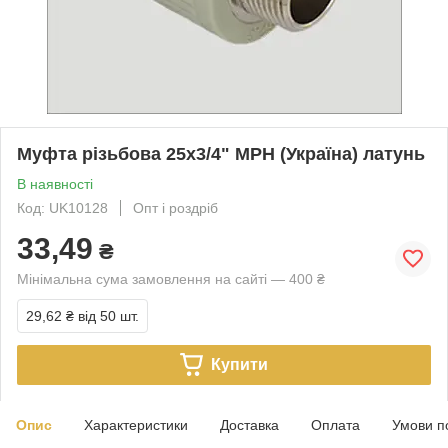
Муфта різьбова 25х3/4" МРН (Україна) латунь
В наявності
Код: UK10128
Опт і роздріб
33,49
₴
Мінімальна сума замовлення на сайті — 400 ₴
29,62 ₴
від 50 шт.
Купити
Опис
Характеристики
Доставка
Оплата
Умови п