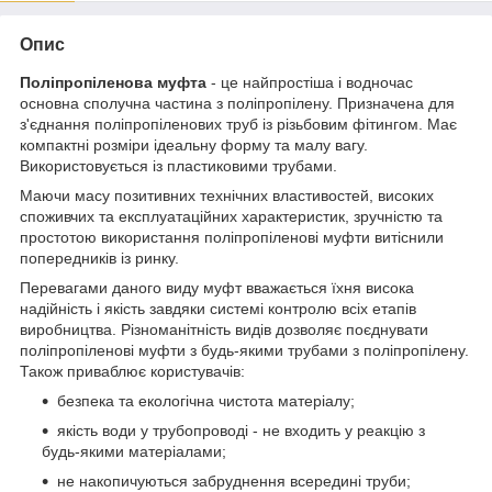
Опис
Поліпропіленова муфта
- це найпростіша і водночас
основна сполучна частина з поліпропілену. Призначена для
з'єднання поліпропіленових труб із різьбовим фітингом. Має
компактні розміри ідеальну форму та малу вагу.
Використовується із пластиковими трубами.
Маючи масу позитивних технічних властивостей, високих
споживчих та експлуатаційних характеристик, зручністю та
простотою використання поліпропіленові муфти витіснили
попередників із ринку.
Перевагами даного виду муфт вважається їхня висока
надійність і якість завдяки системі контролю всіх етапів
виробництва. Різноманітність видів дозволяє поєднувати
поліпропіленові муфти з будь-якими трубами з поліпропілену.
Також приваблює користувачів:
безпека та екологічна чистота матеріалу;
якість води у трубопроводі - не входить у реакцію з
будь-якими матеріалами;
не накопичуються забруднення всередині труби;