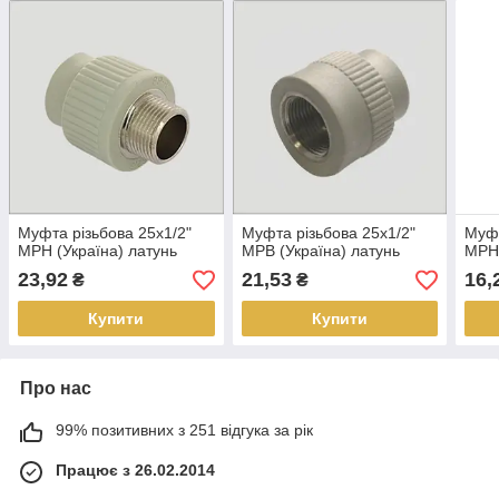
Муфта різьбова 25х1/2"
Муфта різьбова 25х1/2"
Муфт
МРН (Україна) латунь
МРВ (Україна) латунь
МРН 
23,92
21,53
16,
₴
₴
Купити
Купити
Про нас
99% позитивних з 251 відгука за рік
Працює з 26.02.2014