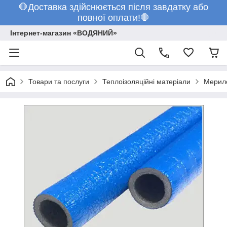
🛑Доставка здійснюється після завдатку або
повної оплати!🛑
Інтернет-магазин «ВОДЯНИЙ»
Товари та послуги
Теплоізоляційні матеріали
Мерило