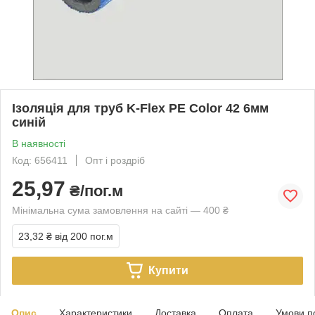
Ізоляція для труб K-Flex PE Color 42 6мм
синій
В наявності
Код: 656411
Опт і роздріб
25,97
₴/пог.м
Мінімальна сума замовлення на сайті — 400 ₴
23,32 ₴
від 200 пог.м
Купити
Опис
Характеристики
Доставка
Оплата
Умови п