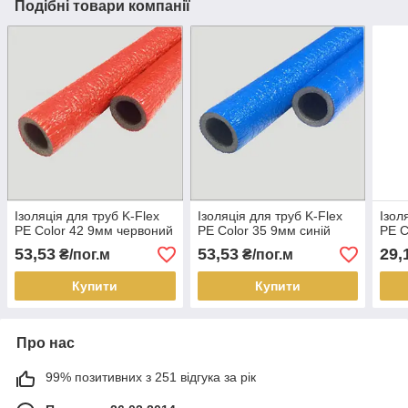
Подібні товари компанії
Ізоляція для труб K-Flex
Ізоляція для труб K-Flex
Ізол
PE Color 42 9мм червоний
PE Color 35 9мм синій
PE C
53,53
53,53
29,
₴/пог.м
₴/пог.м
Купити
Купити
Про нас
99% позитивних з 251 відгука за рік