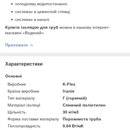
холодному водопостачанні;
системах в цементній стяжці;
системах в каналі.
Купити ізоляцію для труб
можна в нашому інтернет-
магазині «Водяний».
Приховати
Характеристики
Основні
Виробник
K-Flex
Країна виробник
Італія
Тип матеріалу
Г (горючий)
Матеріал ізоляції
Спінений поліетилен
Щільність
30 кг/м3
Форма поставки матеріалу
Порожниста труба
Теплопровідність
0.04 Вт/мК