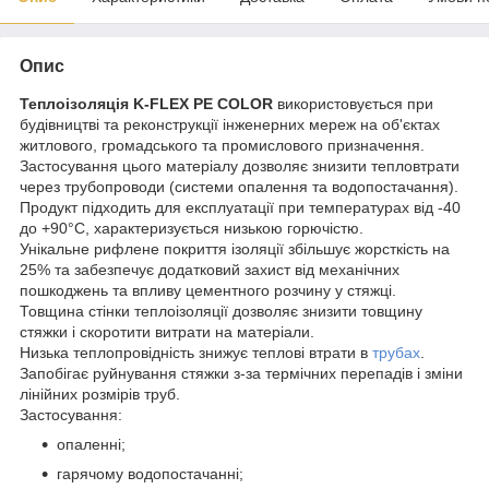
Опис
Теплоізоляція K-FLEX PE COLOR
використовується при
будівництві та реконструкції інженерних мереж на об'єктах
житлового, громадського та промислового призначення.
Застосування цього матеріалу дозволяє знизити тепловтрати
через трубопроводи (системи опалення та водопостачання).
Продукт підходить для експлуатації при температурах від -40
до +90°C, характеризується низькою горючістю.
Унікальне рифлене покриття ізоляції збільшує жорсткість на
25% та забезпечує додатковий захист від механічних
пошкоджень та впливу цементного розчину у стяжці.
Товщина стінки теплоізоляції дозволяє знизити товщину
стяжки і скоротити витрати на матеріали.
Низька теплопровідність знижує теплові втрати в
трубах
.
Запобігає руйнування стяжки з-за термічних перепадів і зміни
лінійних розмірів труб.
Застосування:
опаленні;
гарячому водопостачанні;