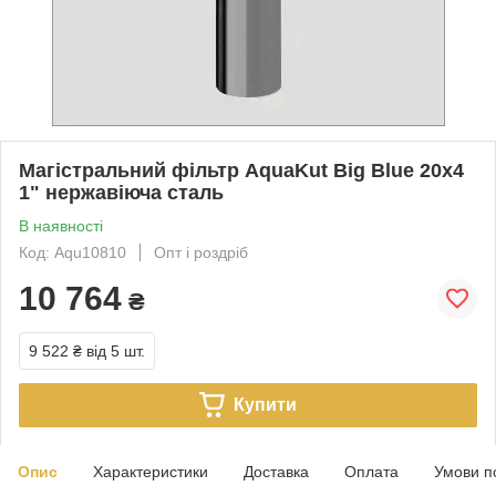
Магістральний фільтр AquaKut Big Blue 20х4
1" нержавіюча сталь
В наявності
Код: Aqu10810
Опт і роздріб
10 764
₴
9 522 ₴
від 5 шт.
Купити
Опис
Характеристики
Доставка
Оплата
Умови п