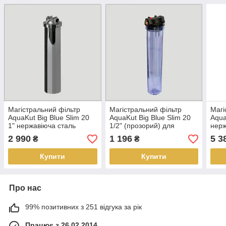
Магістральний фільтр
Магістральний фільтр
Магі
AquaKut Big Blue Slim 20
AquaKut Big Blue Slim 20
Aqua
1" нержавіюча сталь
1/2" (прозорий) для
нерж
холодної води
2 990
1 196
5 3
₴
₴
Купити
Купити
Про нас
99% позитивних з 251 відгука за рік
Працює з 26.02.2014