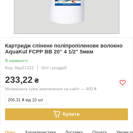
Картридж спінене поліпропіленове волокно
AquaKut FCPP BB 20" 4 1/2" 5мкм
В наявності
Код: Aqu21322
Опт і роздріб
233,22
₴
Мінімальна сума замовлення на сайті — 400 ₴
206,31 ₴
від 10 шт.
Купити
Опис
Характеристики
Доставка
Оплата
Умови п