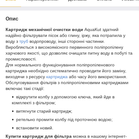
Опис
Картридж механічної очистки води
AquaKut здатний
надійно фільтрувати пісок або глину, іржу, яка потрапила у
воду з
труб
водопроводу, інші сторонні частинки.
Виробляється з високоякісного первинного поліпропілену
харчового якості, що дозволяє очищати питну воду в побуті та
промисловості.
Для нормального функціонування поліпропіленового
картриджа необхідно систематично проводити його заміну,
виходячи з ресурсу
картриджа
або часу його використання.
Обслуговування фільтрів з поліпропіленовими картриджами
включає такі стадії:
відкрутити колбу з допомогою ключа, який йде в
комплекті з фільтром;
витягнути старий картридж;
ретельно промити колбу під проточною водою;
встановити новий.
Купити картридж для фільтра
можна в нашому інтернет-