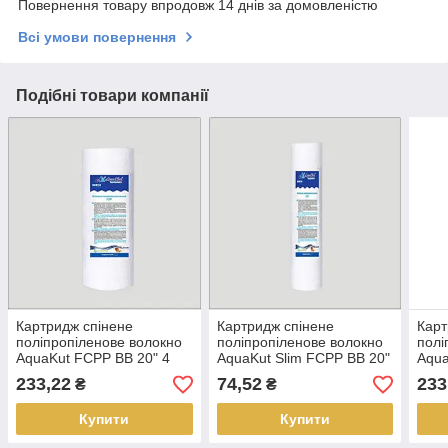
Повернення товару впродовж 14 днів за домовленістю
Всі умови повернення
Подібні товари компанії
Картридж спінене
Картридж спінене
Карт
поліпропіленове волокно
поліпропіленове волокно
полі
AquaKut FCPP BB 20" 4
AquaKut Slim FCPP BB 20"
Aqua
1/2" 20мкм
2 1/2" 5мкм
1/2"
233,22
74,52
233
₴
₴
Купити
Купити