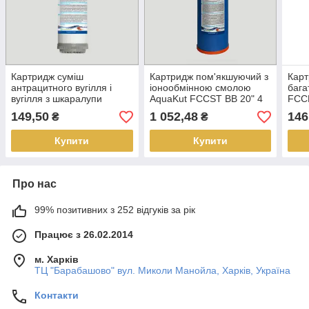
Картридж суміш
Картридж пом'якшуючий з
Карт
антрацитного вугілля і
іонообмінною смолою
бага
вугілля з шкаралупи
AquaKut FCCST BB 20" 4
FCCE
кокосових горіхів AquaKut
1/2"
149,50
1 052,48
146
₴
₴
FCCB 10" 2 1/2"
Купити
Купити
Про нас
99% позитивних з 252 відгуків за рік
Працює з 26.02.2014
м. Харків
ТЦ "Барабашово" вул. Миколи Манойла, Харків, Україна
Контакти