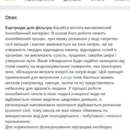
Опис
Картридж для фільтра
AquaKut містить високоякісний
іонообмінний матеріал. В основі його роботи лежить
іонообмінний процес, при якому розчинені у воді «жорсткі»
солі кальцію і магнію замінюються на іони натрію, які не
утворюють твердих відкладень накипу, відкладень солей в
організмі, не викликають сухість, лущення, свербіж шкіри і
утворення лупи. Ваше обладнання буде надійно захищено від
появі накипу на водонагрівальних поверхнях, яка прискорює
знос, збільшуючи витрати енергії на нагрів води. Цей принцип
призначений для вилучення з
води
іонів багатьох важких
металів (наприклад, свинцю, заліза та ін) представляють
небезпеку для здоров'я людини. У процесі роботи
іонообмінної смоли в лінію подачі очищеної води не
відбувається ніяких виділень шкідливих домішок, а
регенерація наповнювача засипання відбувається розчином
кухонної солі, тому смола не має ніяких обмежень по
використанню вод для господарського - побутового і питного
призначення.
Для нормального функціонування картриджа необхідно