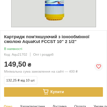
Картридж пом'якшуючий з іонообмінної
смолою AquaKut FCCST 10" 2 1/2"
В наявності
Код: Aqu21702
Опт і роздріб
149,50
₴
Мінімальна сума замовлення на сайті — 400 ₴
132,25 ₴
від 10 шт.
Купити
Опис
Характеристики
Доставка
Оплата
Умови п