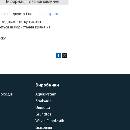
Інформація для замовлення
істю відкрито і повністю
закрито
.
ереднього тиску систем
ається використання крана на
.
ску.
Виробники
моходів
Aquasystem
Spalsadz
Unidelta
Grundfos
Wavin Ekoplastik
Giacomini