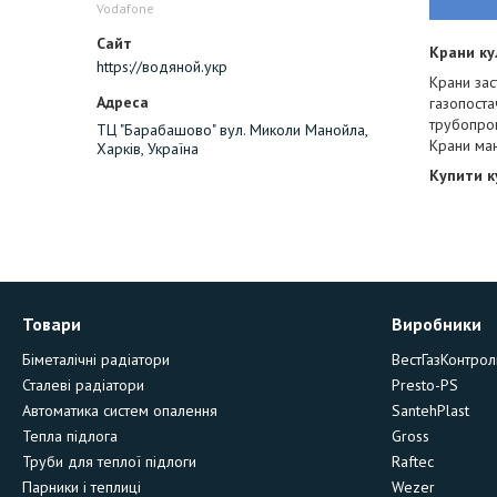
Vodafone
Крани ку
https://водяной.укр
Крани зас
газопоста
трубопров
ТЦ "Барабашово" вул. Миколи Манойла,
Крани маю
Харків, Україна
Купити к
Товари
Виробники
Біметалічні радіатори
ВестГазКонтрол
Сталеві радіатори
Presto-PS
Автоматика систем опалення
SantehPlast
Тепла підлога
Gross
Труби для теплої підлоги
Raftec
Парники і теплиці
Wezer