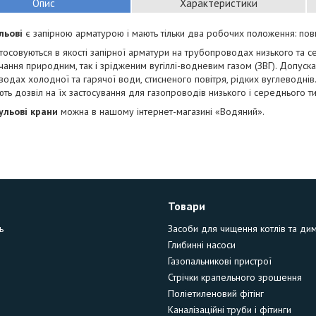
Опис
Характеристики
льові
є запірною арматурою і мають тільки два робочих положення: повн
тосовуються в якості запірної арматури на трубопроводах низького та с
чання природним, так і зрідженим вугіллі-водневим газом (ЗВГ). Допуск
одах холодної та гарячої води, стисненого повітря, рідких вуглеводнів
ть дозвіл на їх застосування для газопроводів низького і середнього ти
ульові крани
можна в нашому інтернет-магазині «Водяний».
Товари
ь
Засоби для чищення котлів та ди
Глибинні насоси
Газопальникові пристрої
Стрічки крапельного зрошення
Поліетиленовий фітінг
Каналізаційні труби і фітинги