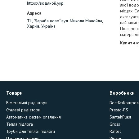
https://водяной.укр
якої водо
місцях. С
експлуата
ТЦ "Барабашово" вул. Миколи Манойла,
найважчі 
Харків, Україна
Поліпропі
матеріалі
Купити к
Товари
Виробники
Біметалічні радіатори
ВестГазКонтрол
Сталеві радіатори
Presto-PS
Автоматика систем опалення
SantehPlast
Тепла підлога
Gross
Труби для теплої підлоги
Raftec
Парники і теплиці
Wezer