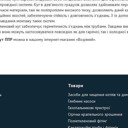
провідної системи. Кут в дев'яносто градусів дозволяє здійснювати пе
учасні матеріали, такі як поліпропілен високого тиску, дозволяють даній 
ційних якостей, забезпечуючи стійкість і довговічність з'єднань. З їх до
завдання монтажу таких систем.
леновий кут забезпечує герметичність з'єднань між трубами. Завдяки в
в вони можуть застосовуватися повсюдно як для гарячої, так і холодної 
ут ППР
можна в нашому інтернет-магазині «Водяний».
Товари
ь
Засоби для чищення котлів та ди
Глибинні насоси
Газопальникові пристрої
Стрічки крапельного зрошення
Поліетиленовий фітінг
Каналізаційні труби і фітинги