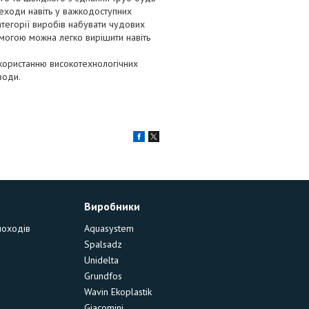
реходи навіть у важкодоступних
категорії виробів набувати чудових
помогою можна легко вирішити навіть
икористанню високотехнологічних
води.
Виробники
моходів
Aquasystem
Spalsadz
Unidelta
Grundfos
Wavin Ekoplastik
Giacomini