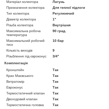
Матеріал колектора
Латунь
Призначення колектора
Для теплої підлоги
Тип колектора
Регулюючий
Діаметр колектора
1"
Різьба колектора
Внутрішня
Максимальна робоча
90 град.
температура
Максимальний робочий
10 бар
тиск
Кількість виходів
9
Різьблення під євроконус
3/4"
Комплектація
Кронштейн
Так
Кран Маєвського
Так
Витратомір
Так
Евроконус
Так
Термостатичний клапан
Так
Двоходовий клапан
Так
Термостатична головка
Так