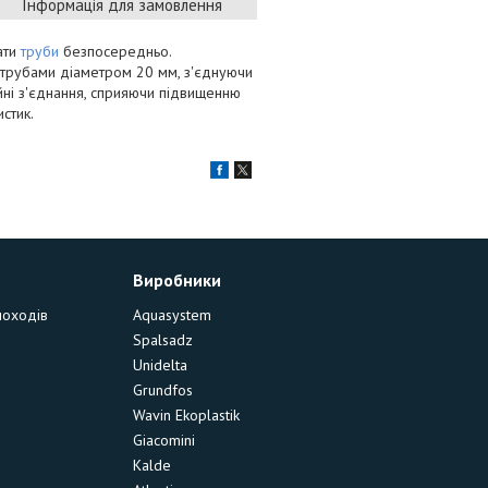
Інформація для замовлення
ати
труби
безпосередньо.
 трубами діаметром 20 мм, з'єднуючи
йні з'єднання, сприяючи підвищенню
стик.
Виробники
моходів
Aquasystem
Spalsadz
Unidelta
Grundfos
Wavin Ekoplastik
Giacomini
Kalde