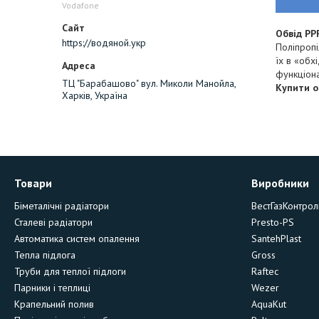
Vodafone
Обвід PP
https://водяной.укр
Поліпроп
їх в «обх
функціона
ТЦ "Барабашово" вул. Миколи Манойла,
Купити о
Харків, Україна
Товари
Виробники
Біметалічні радіатори
ВестГазКонтрол
Сталеві радіатори
Presto-PS
Автоматика систем опалення
SantehPlast
Тепла підлога
Gross
Труби для теплої підлоги
Raftec
Парники і теплиці
Wezer
Крапельний полив
AquaKut