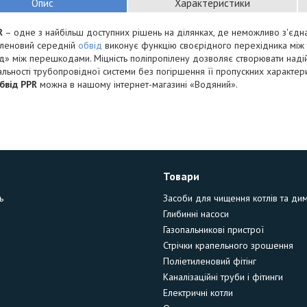
Опис
Характеристики
R
– одне з найбільш доступних рішень на ділянках, де неможливо з'єдн
іленовий середній
обвід
виконує функцію своєрідного перехідника між
ід» між перешкодами. Міцність поліпропілену дозволяє створювати наді
льності трубопровідної системи без погіршення її пропускних характери
бвід PPR
можна в нашому інтернет-магазині «Водяний».
Товари
ь
Засоби для чищення котлів та ди
Глибинні насоси
Газопальникові пристрої
Стрічки крапельного зрошення
Поліетиленовий фітінг
Каналізаційні труби і фітинги
Електричні котли