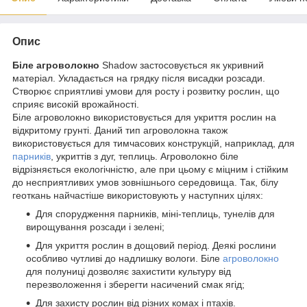
Опис
Біле агроволокно
Shadow застосовується як укривний
матеріал. Укладається на грядку після висадки розсади.
Створює сприятливі умови для росту і розвитку рослин, що
сприяє високій врожайності.
Біле агроволокно використовується для укриття рослин на
відкритому грунті. Даний тип агроволокна також
використовується для тимчасових конструкцій, наприклад, для
парників
, укриттів з дуг, теплиць. Агроволокно біле
відрізняється екологічністю, але при цьому є міцним і стійким
до несприятливих умов зовнішнього середовища. Так, білу
геоткань найчастіше використовують у наступних цілях:
Для спорудження парників, міні-теплиць, тунелів для
вирощування розсади і зелені;
Для укриття рослин в дощовий період. Деякі рослини
особливо чутливі до надлишку вологи. Біле
агроволокно
для полуниці дозволяє захистити культуру від
перезволоження і зберегти насичений смак ягід;
Для захисту рослин від різних комах і птахів.