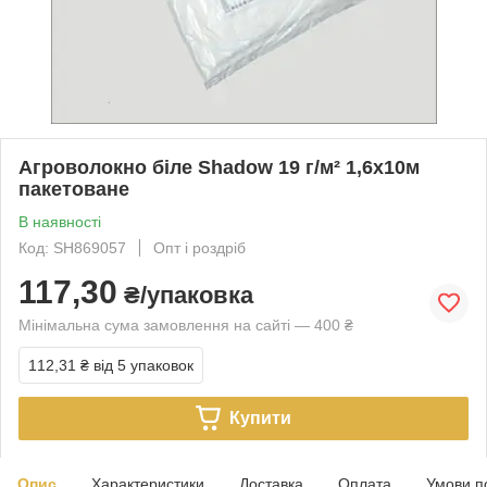
Агроволокно біле Shadow 19 г/м² 1,6х10м
пакетоване
В наявності
Код: SH869057
Опт і роздріб
117,30
₴/упаковка
Мінімальна сума замовлення на сайті — 400 ₴
112,31 ₴
від 5 упаковок
Купити
Опис
Характеристики
Доставка
Оплата
Умови п