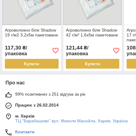
Агроволокно біле Shadow
Агроволокно біле Shadow
Агро
19 г/м2 3,2х5м пакетоване
42 г/м² 1,6х5м пакетоване
17 г
паке
117,30
121,44
108
₴/
₴/
упаковка
упаковка
упа
Купити
Купити
Про нас
99% позитивних з 251 відгука за рік
Працює з 26.02.2014
м. Харків
ТЦ "Барабашово" вул. Миколи Манойла, Харків, Україна
Контакти