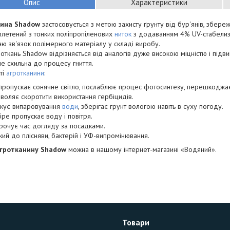
Опис
Характеристики
нина Shadow
застосовується з метою захисту ґрунту від бур'янів, збере
Сплетений з тонких поліпропіленових
ниток
з додаванням 4% UV-стабелиз
ю зв'язок полімерного матеріалу у складі виробу.
откань Shadow відрізняється від аналогів дуже високою міцністю і підви
не схильна до процесу гниття.
ті
агротканини
:
пропускає сонячне світло, послаблює процес фотосинтезу, перешкоджає
воляє скоротити використання гербіцидів.
жує випаровування
води
, зберігає грунт вологою навіть в суху погоду.
ре пропускає воду і повітря.
рочує час догляду за посадками.
йкий до плісняви, бактерій і УФ-випромінювання.
гротканину Shadow
можна в нашому інтернет-магазині «Водяний».
Товари