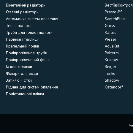
Біметалічні радіатори
ВестГазКонтрол
Сталеві радіатори
Presto-PS
Автоматика систем опалення
SantehPlast
Тепла підлога
Gross
Труби для теплої підлоги
Raftec
Парники і теплиці
Wezer
Крапельний полив
AquaKut
Поліпропіленові труби
Polterm
Поліпропіленовий фітінг
Krakow
Газові колонки
Reiger
Фільтри для води
Tenko
Затіняючі сітки
Shadow
Рідина для систем опалення
Ostendorf
Поліетиленові плівки