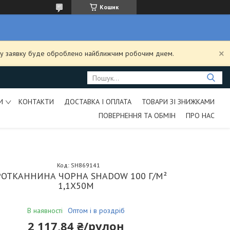
Кошик
ашу заявку буде оброблено найближчим робочим днем.
И
КОНТАКТИ
ДОСТАВКА І ОПЛАТА
ТОВАРИ ЗІ ЗНИЖКАМИ
ПОВЕРНЕННЯ ТА ОБМІН
ПРО НАС
Код:
SH869141
РОТКАННИНА ЧОРНА SHADOW 100 Г/М²
1,1Х50М
В наявності
Оптом і в роздріб
2 117,84 ₴/рулон