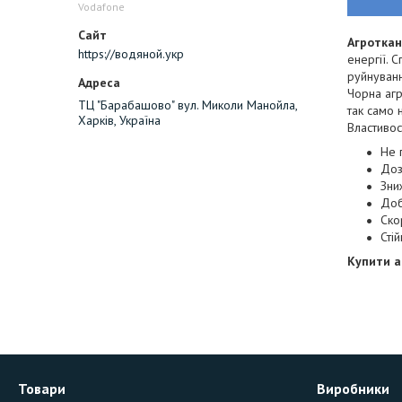
Vodafone
Агротка
https://водяной.укр
енергії. 
руйнуванн
Чорна агр
ТЦ "Барабашово" вул. Миколи Манойла,
так само 
Харків, Україна
Властивос
Не 
Доз
Зни
Доб
Ско
Сті
Купити а
Товари
Виробники