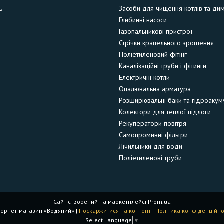
ь
Засоби для чищення котлів та ди
Глибинні насоси
Газопальникові пристрої
Стрічки крапельного зрошення
Поліетиленовий фітінг
Каналізаційні труби і фітинги
Електричні котли
Опалювальна арматура
Розширювальні баки та гідроакум
Колектори для теплої підлоги
Рекуператори повітря
Самопромивні фільтри
Лічильники для води
Поліетиленові труби
Сайт створений на маркетплейсі
Prom.ua
Інтернет-магазин «Водяний» |
Поскаржитися на контент
|
Політика конфіденційно
Select Language
▼