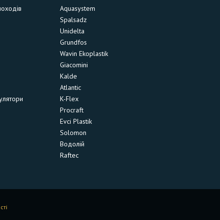
моходів
Aquasystem
Spalsadz
Unidelta
Grundfos
Wavin Ekoplastik
Giacomini
Kalde
Atlantic
улятори
K-Flex
Procraft
Evci Plastik
Solomon
Водолій
Raftec
сті