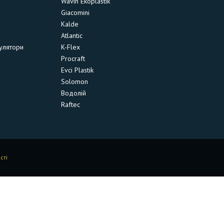
Wavin Ekoplastik
Giacomini
Kalde
Atlantic
улятори
K-Flex
Procraft
Evci Plastik
Solomon
Водолій
Raftec
сті