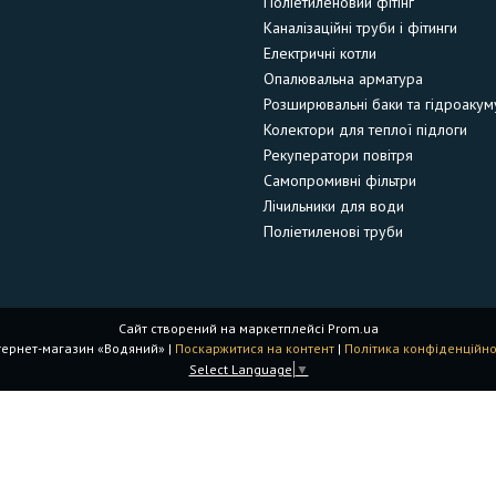
Поліетиленовий фітінг
Каналізаційні труби і фітинги
Електричні котли
Опалювальна арматура
Розширювальні баки та гідроакум
Колектори для теплої підлоги
Рекуператори повітря
Самопромивні фільтри
Лічильники для води
Поліетиленові труби
Сайт створений на маркетплейсі
Prom.ua
Інтернет-магазин «Водяний» |
Поскаржитися на контент
|
Політика конфіденційно
Select Language
▼