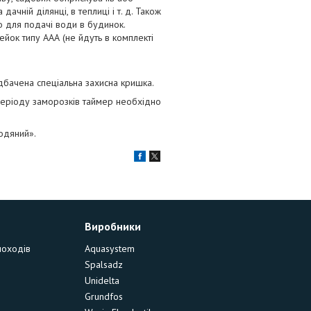
чній ділянці, в теплиці і т. д. Також
о для подачі води в будинок.
йок типу ААА (не йдуть в комплекті
редбачена спеціальна захисна кришка.
 періоду заморозків таймер необхідно
одяний».
Виробники
моходів
Aquasystem
Spalsadz
Unidelta
Grundfos