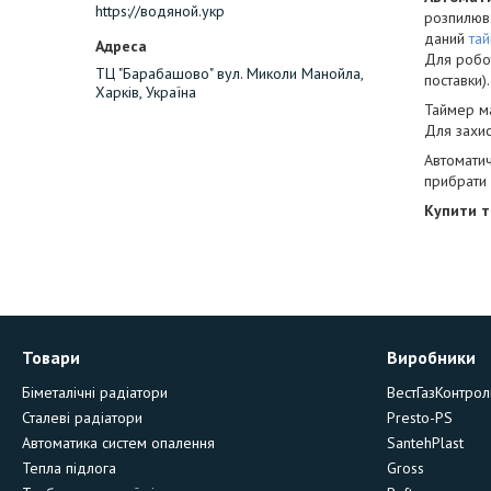
https://водяной.укр
розпилюва
даний
та
Для робот
ТЦ "Барабашово" вул. Миколи Манойла,
поставки).
Харків, Україна
Таймер ма
Для захис
Автоматич
прибрати
Купити т
Товари
Виробники
Біметалічні радіатори
ВестГазКонтрол
Сталеві радіатори
Presto-PS
Автоматика систем опалення
SantehPlast
Тепла підлога
Gross