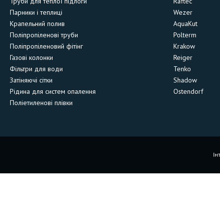
Труби для теплої підлоги
Raftec
Парники і теплиці
Wezer
Крапельний полив
AquaKut
Поліпропіленові труби
Polterm
Поліпропіленовий фітінг
Krakow
Газові колонки
Reiger
Фільтри для води
Tenko
Затіняючі сітки
Shadow
Рідина для систем опалення
Ostendorf
Поліетиленові плівки