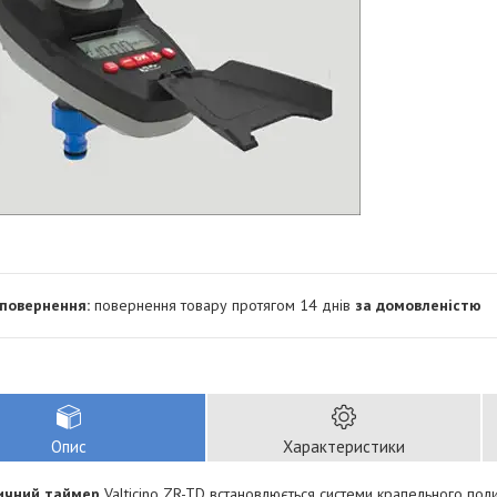
повернення товару протягом 14 днів
за домовленістю
Опис
Характеристики
ичний таймер
Valticino ZR-TD встановлюється системи крапельного пол