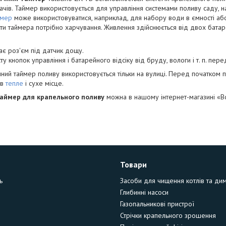
чів. Таймер використовується для управління системами поливу саду, на да
ймер
може використовуватися, наприклад, для набору води в ємності аб
и таймера потрібно харчування. Живлення здійснюється від двох батаре
є роз'єм під датчик дощу.
ту кнопок управління і батарейного відсіку від бруду, вологи і т. п. пе
ний таймер поливу використовується тільки на вулиці. Перед початком
 в
тепле
і сухе місце.
аймер для крапельного поливу
можна в нашому інтернет-магазині «В
Товари
ь
Засоби для чищення котлів та ди
Глибинні насоси
Газопальникові пристрої
Стрічки крапельного зрошення