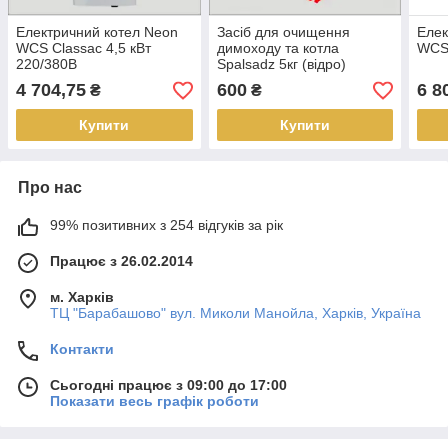
Електричний котел Neon
Засіб для очищення
Елек
WCS Classac 4,5 кВт
димоходу та котла
WCSM
220/380В
Spalsadz 5кг (відро)
4 704,75
600
6 8
₴
₴
Купити
Купити
Про нас
99% позитивних з 254 відгуків за рік
Працює з 26.02.2014
м. Харків
ТЦ "Барабашово" вул. Миколи Манойла, Харків, Україна
Контакти
Сьогодні працює з 09:00 до 17:00
Показати весь графік роботи