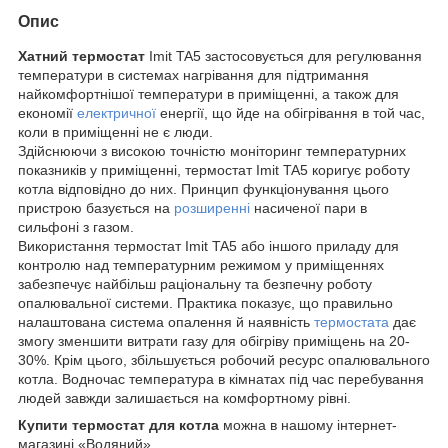
Опис
Хатний термостат
Imit TA5 застосовується для регулювання
температури в системах нагрівання для підтримання
найкомфортнішої температури в приміщенні, а також для
економії
електричної
енергії, що йде на обігрівання в той час,
коли в приміщенні не є люди.
Здійснюючи з високою точністю моніторинг температурних
показників у приміщенні, термостат Imit TA5 коригує роботу
котла відповідно до них. Принцип функціонування цього
пристрою базується на
розширенні
насиченої пари в
сильфоні з газом.
Використання термостат Imit TA5 або іншого приладу для
контролю над температурним режимом у приміщеннях
забезпечує найбільш раціональну та безпечну роботу
опалювальної системи. Практика показує, що правильно
налаштована система опалення й наявність
термостата
дає
змогу зменшити витрати газу для обігріву приміщень на 20-
30%. Крім цього, збільшується робочий ресурс опалювального
котла. Водночас температура в кімнатах під час перебування
людей завжди залишається на комфортному рівні.
Купити термостат для котла
можна в нашому інтернет-
магазині «Водяний».