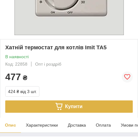
Хатній термостат для котлів Imit TA5
В наявності
Код: 22858
Опт і роздріб
477
₴
424 ₴
від 3 шт.
Купити
Опис
Характеристики
Доставка
Оплата
Умови п