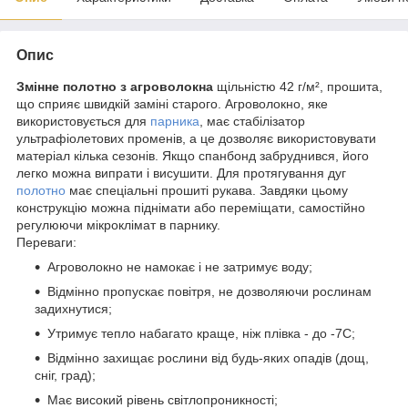
Опис
Змінне полотно з агроволокна
щільністю 42 г/м², прошита,
що сприяє швидкій заміні старого. Агроволокно, яке
використовується для
парника
, має стабілізатор
ультрафіолетових променів, а це дозволяє використовувати
матеріал кілька сезонів. Якщо спанбонд забруднився, його
легко можна випрати і висушити. Для протягування дуг
полотно
має спеціальні прошиті рукава. Завдяки цьому
конструкцію можна піднімати або переміщати, самостійно
регулюючи мікроклімат в парнику.
Переваги:
Агроволокно не намокає і не затримує воду;
Відмінно пропускає повітря, не дозволяючи рослинам
задихнутися;
Утримує тепло набагато краще, ніж плівка - до -7С;
Відмінно захищає рослини від будь-яких опадів (дощ,
сніг, град);
Має високий рівень світлопроникності;