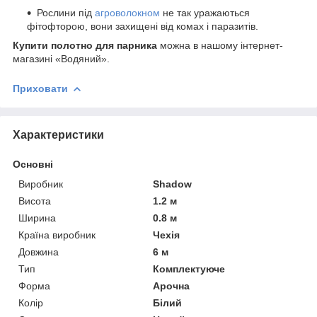
Рослини під
агроволокном
не так уражаються
фітофторою, вони захищені від комах і паразитів.
Купити полотно для парника
можна в нашому інтернет-
магазині «Водяний».
Приховати
Характеристики
Основні
Виробник
Shadow
Висота
1.2 м
Ширина
0.8 м
Країна виробник
Чехія
Довжина
6 м
Тип
Комплектуюче
Форма
Арочна
Колір
Білий