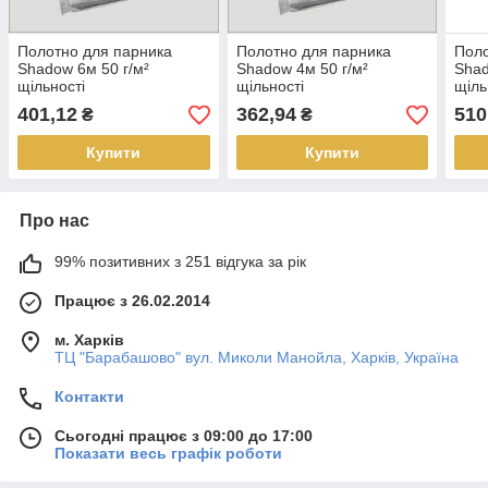
Полотно для парника
Полотно для парника
Поло
Shadow 6м 50 г/м²
Shadow 4м 50 г/м²
Shad
щільності
щільності
щіль
401,12
362,94
510
₴
₴
Купити
Купити
Про нас
99% позитивних з 251 відгука за рік
Працює з 26.02.2014
м. Харків
ТЦ "Барабашово" вул. Миколи Манойла, Харків, Україна
Контакти
Сьогодні працює з 09:00 до 17:00
Показати весь графік роботи