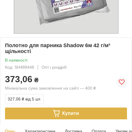
Полотно для парника Shadow 6м 42 г/м²
щільності
В наявності
Код: SH488448
Опт і роздріб
373,06
₴
Мінімальна сума замовлення на сайті — 400 ₴
327,06 ₴
від 5 шт.
Купити
Опис
Характеристики
Доставка
Оплата
Умови п