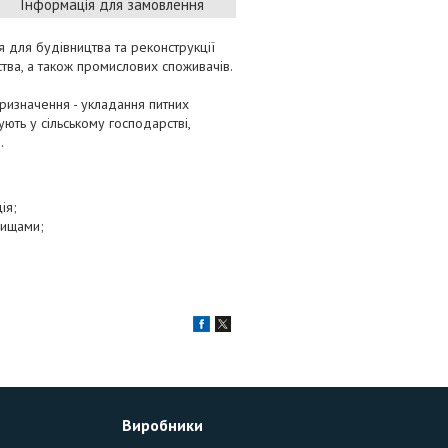
Інформація для замовлення
 для будівництва та реконструкції
ва, а також промислових споживачів.
призначення - укладання питних
ють у сільському господарстві,
.
ія;
вищами;
Виробники