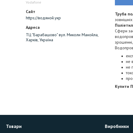
Vodafone
Труба по
https://водяной.укр
зовнішні
Поліетил
Сфери зас
ТЦ "Барабашово" вул. Миколи Манойла,
водопров
Харків, Україна
зрошенні,
Водопрові
екс
не 
не 
ток
про
Купити П
Товари
Виробники