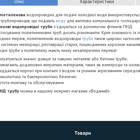
Опис
Характеристики
ліетиленова
водопровідна для подачі холодної води використовується
х трубопроводів, що подають
воду
для житлово-комунального господарст
енові водопровідні труби
з'єднуються за допомогою фітингів ПНД.
тосування поліетиленових труб досить різноманітні. Крім основного їх 
ідних мереж, поліетиленові водопровідні
труби
також широко застосову
 системах меліорації, реставрації старих, пошкоджених корозією каналів
дні труби з поліетилену мають низку незаперечних переваг:
плуатуються значно довше за чавунні, металеві або бетонні труби;
вимагають додаткових витратних матеріалів, таких як електроди та ізоляц
піддається корозії при контакті з водою та різними агресивними середо
сикологічно та бактеріологічно безпечні;
стота монтажу та обслуговування.
НД трубу
можна в нашому інтернет-магазині «Водяний».
Товари