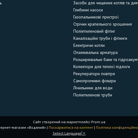
ь
Засоби для чищення котлів та ди
Глибинні насоси
Газопальникові пристрої
Стрічки крапельного зрошення
Поліетиленовий фітінг
Каналізаційні труби і фітинги
Електричні котли
Опалювальна арматура
Розширювальні баки та гідроакум
Колектори для теплої підлоги
Рекуператори повітря
Самопромивні фільтри
Лічильники для води
Поліетиленові труби
Сайт створений на маркетплейсі
Prom.ua
Інтернет-магазин «Водяний» |
Поскаржитися на контент
|
Політика конфіденційно
Select Language
▼