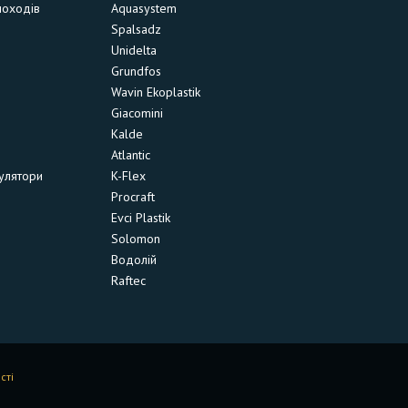
моходів
Aquasystem
Spalsadz
Unidelta
Grundfos
Wavin Ekoplastik
Giacomini
Kalde
Atlantic
улятори
K-Flex
Procraft
Evci Plastik
Solomon
Водолій
Raftec
сті