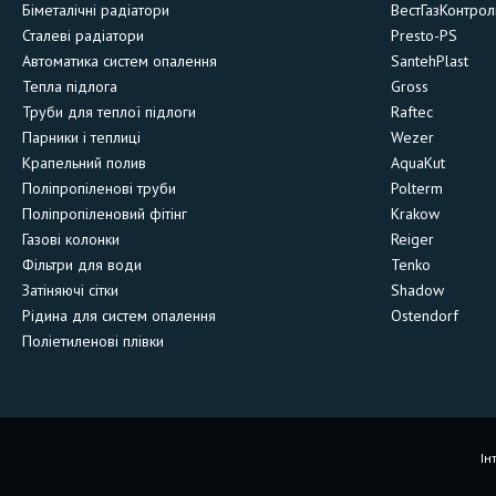
Біметалічні радіатори
ВестГазКонтрол
Сталеві радіатори
Presto-PS
Автоматика систем опалення
SantehPlast
Тепла підлога
Gross
Труби для теплої підлоги
Raftec
Парники і теплиці
Wezer
Крапельний полив
AquaKut
Поліпропіленові труби
Polterm
Поліпропіленовий фітінг
Krakow
Газові колонки
Reiger
Фільтри для води
Tenko
Затіняючі сітки
Shadow
Рідина для систем опалення
Ostendorf
Поліетиленові плівки