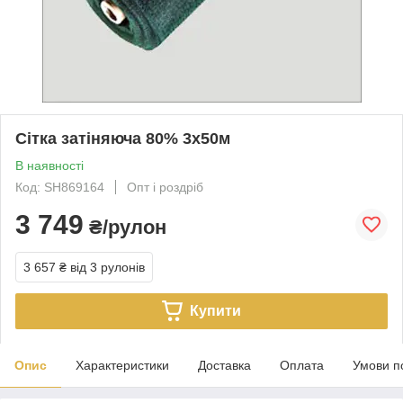
Сітка затіняюча 80% 3х50м
В наявності
Код: SH869164
Опт і роздріб
3 749
₴/рулон
3 657 ₴
від 3 рулонів
Купити
Опис
Характеристики
Доставка
Оплата
Умови п