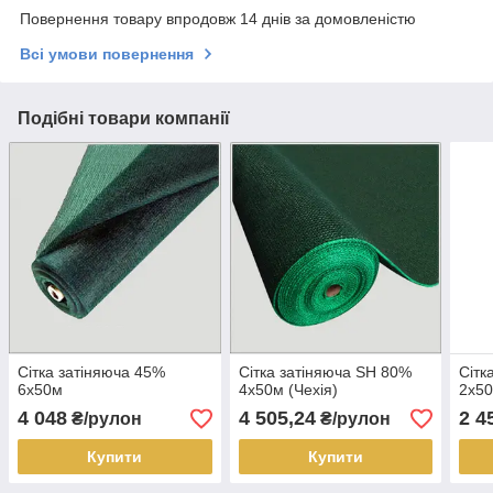
Повернення товару впродовж 14 днів за домовленістю
Всі умови повернення
Подібні товари компанії
Сітка затіняюча 45%
Сітка затіняюча SH 80%
Сітк
6х50м
4х50м (Чехія)
2х5
4 048
4 505,24
2 4
₴/рулон
₴/рулон
Купити
Купити