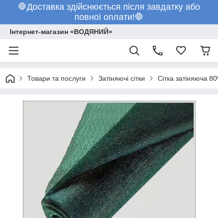
🛑Доставка здійснюється після завдатку або
повної оплати!🛑
Інтернет-магазин «ВОДЯНИЙ»
Товари та послуги
Затіняючі сітки
Сітка затіняюча 8