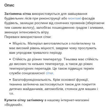
Опис
Затіняюча сітка
використовується для завішування
будівельних лісів при реконструкції або
монтажі
фасадів
будівель, захищає рослини від сонячних променів (зберігаючи
тим самим вологу), запобігає пошкодженню градом і зливами,
зменшує інтенсивність вітру.
Переваги використання сітки:
Міцність. Матеріал виготовляється з поліетилену та
має високий рівень міцності, завдяки чому прослужить
вам упродовж тривалого періоду.
Стійкість до різних температур. Тіньовка має стійкість
до високих та низьких температур, а також до різких
температурних перепадів. Це також підвищує термін
служби сонцезахисної
сітки
.
Багатофункціональність. Крім основної функції,
тканина затіняюча застосовується також для покриття
дитячих майданчиків, автомобілів, стоянок для машин і
т.п.
Купити сітку затіняючу
в нашому інтернет-магазині
«Водяний».