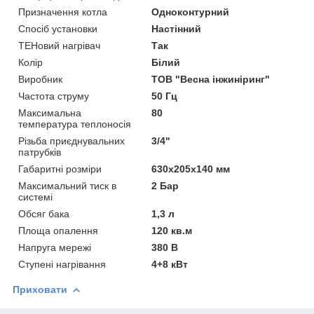
Призначення котла
Одноконтурний
Спосіб установки
Настінний
ТЕНовий нагрівач
Так
Колір
Білий
Виробник
ТОВ "Весна інжиніринг"
Частота струму
50 Гц
Максимальна
80
температура теплоносія
Різьба приєднувальних
3/4"
патрубків
Габаритні розміри
630х205х140 мм
Максимальний тиск в
2 Бар
системі
Обсяг бака
1,3 л
Площа опалення
120 кв.м
Напруга мережі
380 В
Ступені нагрівання
4+8 кВт
Приховати