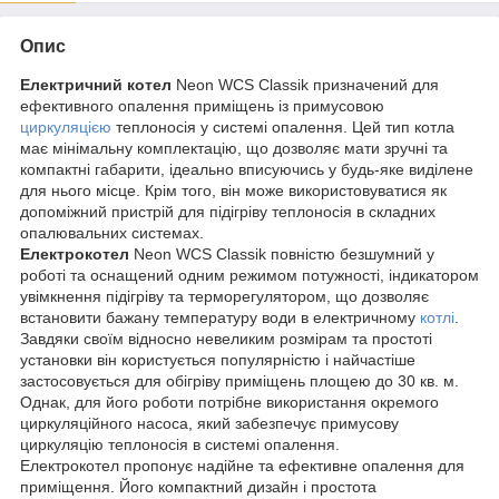
Опис
Електричний котел
Neon WCS Classik призначений для
ефективного опалення приміщень із примусовою
циркуляцією
теплоносія у системі опалення. Цей тип котла
має мінімальну комплектацію, що дозволяє мати зручні та
компактні габарити, ідеально вписуючись у будь-яке виділене
для нього місце. Крім того, він може використовуватися як
допоміжний пристрій для підігріву теплоносія в складних
опалювальних системах.
Електрокотел
Neon WCS Classik повністю безшумний у
роботі та оснащений одним режимом потужності, індикатором
увімкнення підігріву та терморегулятором, що дозволяє
встановити бажану температуру води в електричному
котлі
.
Завдяки своїм відносно невеликим розмірам та простоті
установки він користується популярністю і найчастіше
застосовується для обігріву приміщень площею до 30 кв. м.
Однак, для його роботи потрібне використання окремого
циркуляційного насоса, який забезпечує примусову
циркуляцію теплоносія в системі опалення.
Електрокотел пропонує надійне та ефективне опалення для
приміщення. Його компактний дизайн і простота