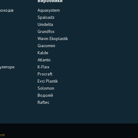
Виробники
моходів
Aquasystem
Spalsadz
Unidelta
Grundfos
Wavin Ekoplastik
Giacomini
Kalde
Atlantic
улятори
K-Flex
Procraft
Evci Plastik
Solomon
Водолій
Raftec
сті