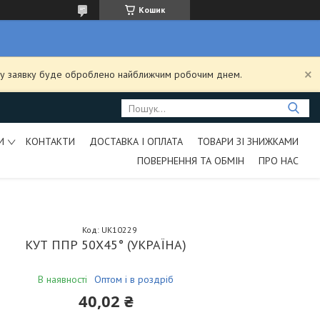
Кошик
ашу заявку буде оброблено найближчим робочим днем.
И
КОНТАКТИ
ДОСТАВКА І ОПЛАТА
ТОВАРИ ЗІ ЗНИЖКАМИ
ПОВЕРНЕННЯ ТА ОБМІН
ПРО НАС
Код:
UK10229
КУТ ППР 50Х45° (УКРАЇНА)
В наявності
Оптом і в роздріб
40,02 ₴