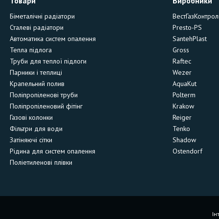
Товари
Виробники
Біметалічні радіатори
ВестГазКонтрол
Сталеві радіатори
Presto-PS
Автоматика систем опалення
SantehPlast
Тепла підлога
Gross
Труби для теплої підлоги
Raftec
Парники і теплиці
Wezer
Крапельний полив
AquaKut
Поліпропіленові труби
Polterm
Поліпропіленовий фітінг
Krakow
Газові колонки
Reiger
Фільтри для води
Tenko
Затіняючі сітки
Shadow
Рідина для систем опалення
Ostendorf
Поліетиленові плівки