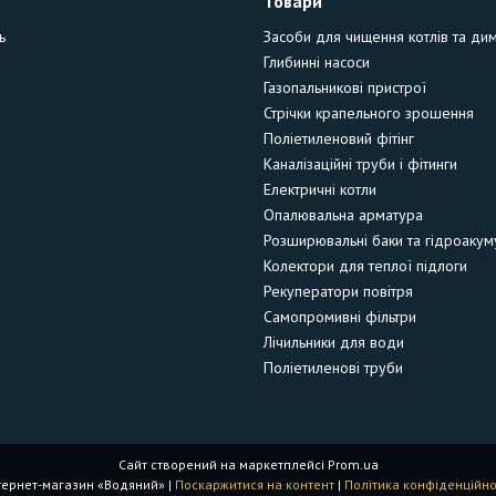
Товари
ь
Засоби для чищення котлів та ди
Глибинні насоси
Газопальникові пристрої
Стрічки крапельного зрошення
Поліетиленовий фітінг
Каналізаційні труби і фітинги
Електричні котли
Опалювальна арматура
Розширювальні баки та гідроакум
Колектори для теплої підлоги
Рекуператори повітря
Самопромивні фільтри
Лічильники для води
Поліетиленові труби
Сайт створений на маркетплейсі
Prom.ua
Інтернет-магазин «Водяний» |
Поскаржитися на контент
|
Політика конфіденційно