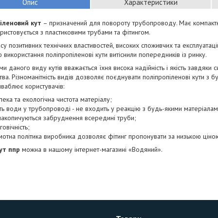
Опис
Характеристики
іленовий кут
– призначений для повороту трубопроводу. Має компактн
ористовується з пластиковими трубами та фітингом.
у позитивних технічних властивостей, високих споживчих та експлуатацій
 використання поліпропіленові кути витіснили попередників із ринку.
и даного виду кутів вважається їхня висока надійність і якість завдяки с
ва. Різноманітність видів дозволяє поєднувати поліпропіленові кути з б
ваблює користувачів:
пека та екологічна чистота матеріалу;
сть води у трубопроводі - не входить у реакцію з будь-якими матеріалам
накопичуються забруднення всередині труби;
говічність;
мотна політика виробника дозволяє фітинг пропонувати за низькою ціно
ут ппр
можна в нашому інтернет-магазині «Водяний».