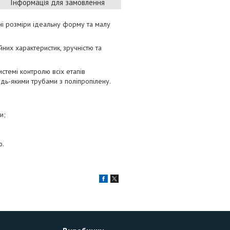
Інформація для замовлення
і розміри ідеальну форму та малу
них характеристик, зручністю та
истемі контролю всіх етапів
удь-якими трубами з поліпропілену.
и;
ю.