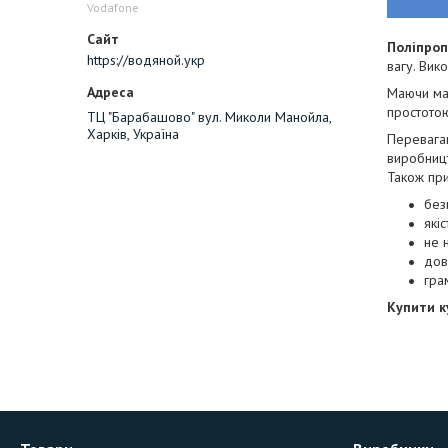
Vodafone
Поліпроп
https://водяной.укр
вагу. Вик
Маючи мас
простотою
ТЦ "Барабашово" вул. Миколи Манойла,
Харків, Україна
Перевагам
виробницт
Також при
без
які
не 
дов
гра
Купити к