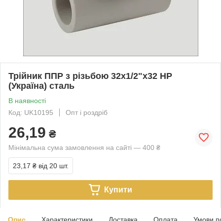
Трійник ППР з різьбою 32х1/2"х32 НР
(Україна) сталь
В наявності
Код: UK10195
Опт і роздріб
26,19
₴
Мінімальна сума замовлення на сайті — 400 ₴
23,17 ₴
від 20 шт.
Купити
Опис
Характеристики
Доставка
Оплата
Умови п