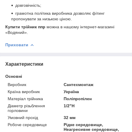
довговічність;
грамотна політика виробника дозволяє фітинг
пропонувати за низькою ціною.
Купити трійник ппр
можна в нашому інтернет-магазині
«Водяний».
Приховати
Характеристики
Основні
Виробник
Сантехмонтаж
Країна виробник
Україна
Матеріал трійника
Поліпропілен
Діаметр різьблення
1/2"Н
горловини
Умовний прохід
32 мм
Робоче середовище
Рідке середовище,
Неагресивне середовище,