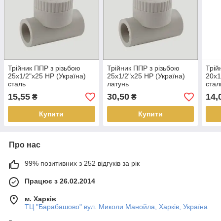
Трійник ППР з різьбою
Трійник ППР з різьбою
Трій
25х1/2"х25 НР (Україна)
25х1/2"х25 НР (Україна)
20х1
сталь
латунь
стал
15,55
30,50
14,
₴
₴
Купити
Купити
Про нас
99% позитивних з 252 відгуків за рік
Працює з 26.02.2014
м. Харків
ТЦ "Барабашово" вул. Миколи Манойла, Харків, Україна