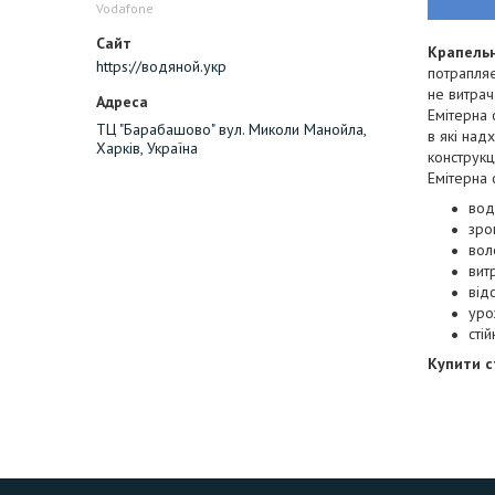
Vodafone
Крапельн
https://водяной.укр
потрапляє
не витрач
Емітерна 
ТЦ "Барабашово" вул. Миколи Манойла,
в які над
Харків, Україна
конструкц
Емітерна 
вод
зро
вол
вит
від
уро
стій
Купити с