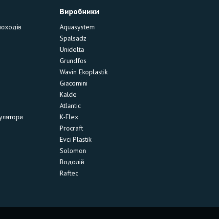
Виробники
моходів
Aquasystem
Spalsadz
Unidelta
Grundfos
Wavin Ekoplastik
Giacomini
Kalde
Atlantic
улятори
K-Flex
Procraft
Evci Plastik
Solomon
Водолій
Raftec