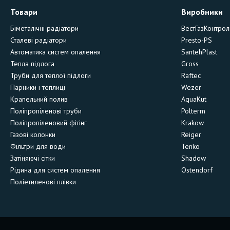
Товари
Виробники
Біметалічні радіатори
ВестГазКонтрол
Сталеві радіатори
Presto-PS
Автоматика систем опалення
SantehPlast
Тепла підлога
Gross
Труби для теплої підлоги
Raftec
Парники і теплиці
Wezer
Крапельний полив
AquaKut
Поліпропіленові труби
Polterm
Поліпропіленовий фітінг
Krakow
Газові колонки
Reiger
Фільтри для води
Tenko
Затіняючі сітки
Shadow
Рідина для систем опалення
Ostendorf
Поліетиленові плівки