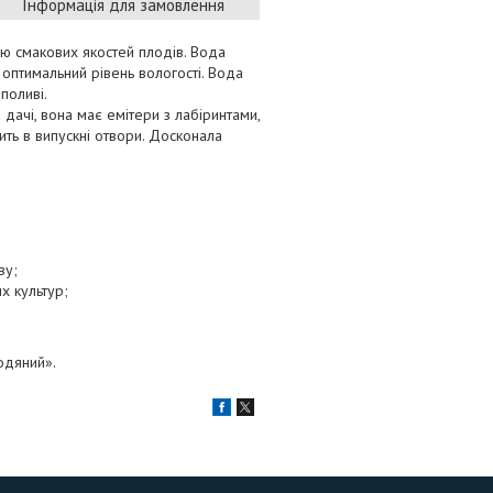
Інформація для замовлення
ню смакових якостей плодів. Вода
оптимальний рівень вологості. Вода
поливі.
 дачі, вона має емітери з лабіринтами,
ть в випускні отвори. Досконала
ву;
х культур;
одяний».