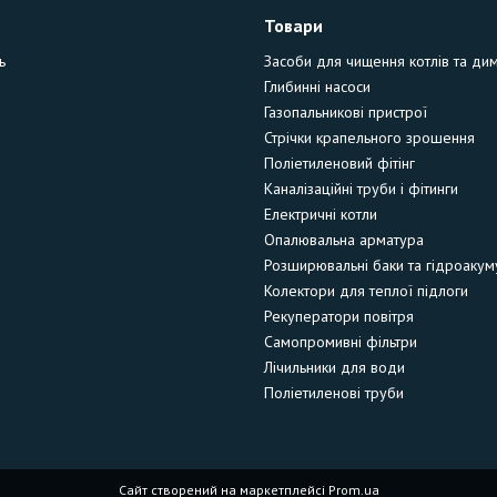
Товари
ь
Засоби для чищення котлів та ди
Глибинні насоси
Газопальникові пристрої
Стрічки крапельного зрошення
Поліетиленовий фітінг
Каналізаційні труби і фітинги
Електричні котли
Опалювальна арматура
Розширювальні баки та гідроакум
Колектори для теплої підлоги
Рекуператори повітря
Самопромивні фільтри
Лічильники для води
Поліетиленові труби
Сайт створений на маркетплейсі
Prom.ua