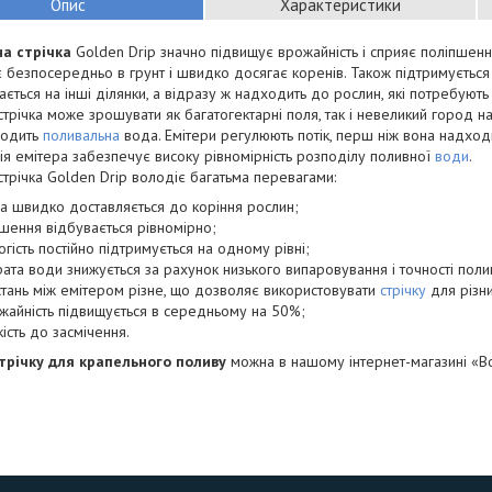
Опис
Характеристики
а стрічка
Golden Drip значно підвищує врожайність і сприяє поліпшен
 безпосередньо в грунт і швидко досягає коренів. Також підтримується 
ається на інші ділянки, а відразу ж надходить до рослин, які потребують 
стрічка може зрошувати як багатогектарні поля, так і невеликий город на
ходить
поливальна
вода. Емітери регулюють потік, перш ніж вона надходи
ія емітера забезпечує високу рівномірність розподілу поливної
води
.
стрічка Golden Drip володіє багатьма перевагами:
а швидко доставляється до коріння рослин;
шення відбувається рівномірно;
огість постійно підтримується на одному рівні;
рата води знижується за рахунок низького випаровування і точності поли
стань між емітером різне, що дозволяє використовувати
стрічку
для різни
жайність підвищується в середньому на 50%;
кість до засмічення.
трічку для крапельного поливу
можна в нашому інтернет-магазині «В