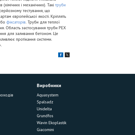
(хімічних і механічних). Такі
труби
 серйозному тестування, що
дартам європейської якості. Кріплять
або
фіксаторів
. Труби для теплої
я. Область застосування труби PEX
ення для заливання бетоном. Це
ливлює протікання системи.
.
Виробники
моходів
Aquasystem
Spalsadz
Unidelta
Grundfos
Wavin Ekoplastik
Giacomini