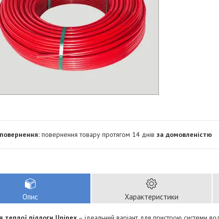
повернення товару протягом 14 днів
за домовленістю
Опис
Характеристики
я теплої підлоги Unipex
– ідеальний варіант для пристрою системи водя