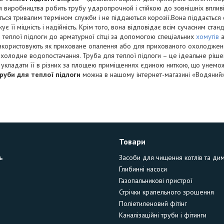
я виробництва робить трубу ударопрочной і стійкою до зовнішніх впливів 
ться тривалим терміном служби і не піддаються корозії.Вона піддається
ує її міцність і надійність. Крім того, вона відповідає всім сучасним стан
 теплої підлоги до арматурної сітці за допомогою спеціальних
хомутів
икористовують як приховане опалення або для прихованого охолодженн
 холодне водопостачання. Труба для теплої підлоги – це ідеальне ріш
укладати її в різних за площею приміщеннях єдиною ниткою, що унемож
руби для теплої підлоги
можна в нашому інтернет-магазині «Водяний»
Товари
ь
Засоби для чищення котлів та ди
Глибинні насоси
Газопальникові пристрої
Стрічки крапельного зрошення
Поліетиленовий фітінг
Каналізаційні труби і фітинги