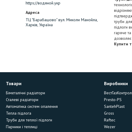
https://водяной.укр
технологі
відрізняю
підтвердж
ТЦ "Барабашово" вул. Миколи Манойла,
труби для
Харків, Україна
підлоги в
гаряче та
дозволяє 
Купити т
Товари
Виробники
Біметалічні радіатори
ВестГазКонтрол
Сталеві радіатори
Presto-PS
Автоматика систем опалення
SantehPlast
Тепла підлога
Gross
Труби для теплої підлоги
Raftec
Парники і теплиці
Wezer